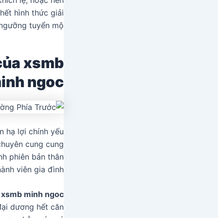
ết hình thức giải
 ngưỡng tuyển mộ.
của xsmb
inh ngoc
hạ lợi chính yếu
 chuyên cung cung
nh phiên bản thân
hành viên gia đình.
g
xsmb minh ngoc
 đại dương hết căn