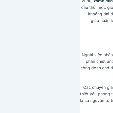
Ví dụ,
xsmb min
cầu thủ, mốc giớ
khoảng đại d
giúp huấn l
Ngoài việc phân 
phân chiết an
công đoạn and đ
Các chuyên gi
thiết yếu phong t
là cả nguyên tố t