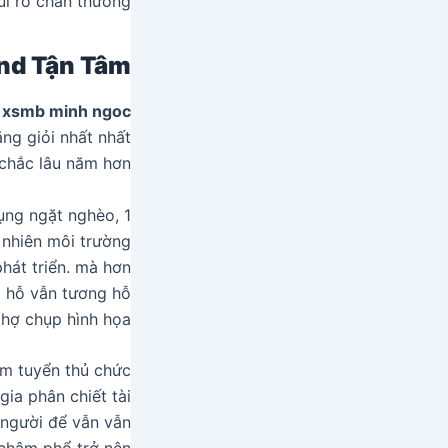
i ro chấn thương.
nd Tận Tâm
d
xsmb minh ngoc
ăng giỏi nhất nhất
chắc lâu năm hơn.
dụng ngặt nghèo, 1
 nhiên môi trường
hát triển. mà hơn
g hỗ vẫn tương hỗ
thợ chụp hình họa.
m tuyển thủ chức
gia phân chiết tài
i người để vẫn vẫn