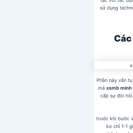
sử dụng techno
Các
Phần này vẫn tụ
mà
xsmb minh
cấp sự đòi hỏ
trước khi bước 
ko chỉ 1-1 