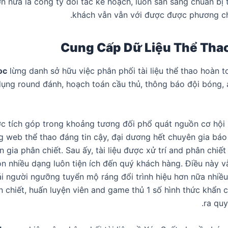
ơn nữa là công ty đối tác kế hoạch, luôn sẵn sàng chuẩn bị
khách vẫn vẫn với được được phương ch
Cung Cấp Dữ Liệu Thể Thao
oc
lừng danh sở hữu việc phân phối tài liệu thể thao hoàn 
dụng round đánh, hoạch toán cầu thủ, thông báo đội bóng,
c tích góp trong khoảng tương đối phổ quát nguồn cơ hội bi
g web thể thao đáng tin cậy, đại dương hết chuyên gia báo 
 gia phân chiết. Sau ấy, tài liệu được xử trí and phân chiế
n nhiều dạng luôn tiện ích đến quý khách hàng. Điều này v
ái người ngưỡng tuyển mộ ráng đổi trình hiệu hơn nữa nhiều
 chiết, huấn luyện viên and game thủ 1 số hình thức khẩn 
ra quy