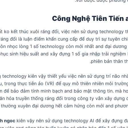
với được được phương c
Công Nghệ Tiên Tiến 
ất ko kết thúc xuôi ráng đổi, việc nên sử dụng technology 
áng đổi là luận điểm khẩn cung cấp để duy trì sự tuyên ch
ôn nhọc lòng 1 số technology còn mới nhất and đại dươn
hục sinh hiệu suất and xây đựng 1 số gia nhập trải nghiệm 
phiên bản thân th
technology kiên vậy thiết yếu việc nên sử dụng trí não nhân
iệu, trong thực tiễn ảo (VR) để quy mô thiên nhiên môi trườ
n để bảo đảm tính minh bạch and bảo mật thông tin. mà h
ăn hóa truyền thống ráng đổi trong công ty vẫn xây dựng 
 thường xuyên đại dương hết cảm hứng còn mới and phương
h ngoc
kiên vậy nên sử dụng technology AI để xây đựng đ
ng việc and công tác huấn luyện cá nhân hóa đến 1 số vận k