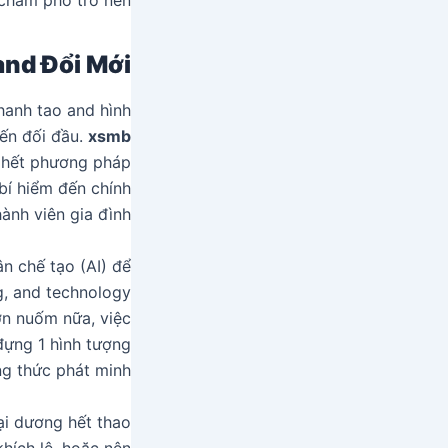
hâm phổ trở nên.
and Đổi Mới
thanh tao and hình
iến đối đầu.
xsmb
g hết phương pháp
bí hiểm đến chính
ành viên gia đình.
 chế tạo (AI) để
ng, and technology
ơn nuốm nữa, việc
đựng 1 hình tượng
 thức phát minh.
ại dương hết thao
hích lệ, hoặc nên