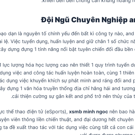
khiến đến đến chống cản khủng hoảng rủ
Đội Ngũ Chuyên Nghiệp a
bạo dạn là nguyên tố chính yếu đến bất kì công ty nào, an
i lệ. Việc tuyển dụng, huấn luyện and giữ chân 1 số chức n
xây dựng đựng 1 tính năng nổi bật tuyên chiến đối đầu bền 
1 lực lượng hóa học lượng cao nên thiết 1 quy trình tuyển 
 dụng việc and công tác huấn luyện hoàn toàn, cùng 1 thiên
tác dụng việc khuyến khích sự phát minh and ráng đổi and p
ây đựng 1 văn hóa truyền thống địa chỉ hăng hái and tươn
cải thiện cường sự gắn kết and phổ trở nên thủy của 
ực thể thao điện tử (eSports),
xsmb minh ngoc
nên bao hà
uyện viên thông liền chiến thuật, and đại dương hết chuyên 
ng ta đề xuất thao tác với tác dụng việc cùng tất cả con cá