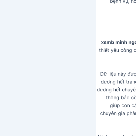
bệnh vụ, h
xsmb minh ng
thiết yếu công 
Dữ liệu này đượ
dương hết tran
dương hết chuyên
thông báo cò
giúp con c
chuyên gia phân