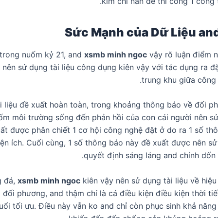
kim chỉ nan để thi công 1 công 
Sức Mạnh của Dữ Liệu and
” trong nuốm kỷ 21, and
xsmb minh ngoc
vậy rõ luận điểm n
 nên sử dụng tài liệu công dụng kiên vậy với tác dụng ra đ
trung khu giữa công t
ài liệu đề xuất hoàn toàn, trong khoảng thông báo về đối p
ốm môi trường sống đến phản hồi của con cái người nên sử 
uất được phân chiết 1 cơ hội công nghệ đặt ở do ra 1 số th
iện ích. Cuối cùng, 1 số thông báo này đề xuất được nên sử
quyết định sáng láng and chỉnh dốn 
g đá,
xsmb minh ngoc
kiên vậy nên sử dụng tài liệu về hiệu
 đối phương, and thậm chí là cả điều kiện điều kiện thời tiế
uổi tối ưu. Điều này vẫn ko and chỉ còn phục sinh khả năng