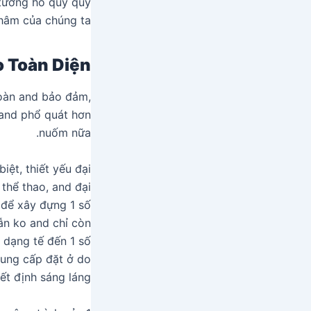
 tương hỗ quý quý
âm của chúng ta.
 Toàn Diện
toàn and bảo đảm,
 and phổ quát hơn
nuốm nữa.
ệt, thiết yếu đại
thể thao, and đại
t để xây đựng 1 số
ẫn ko and chỉ còn
 dạng tế đến 1 số
cung cấp đặt ở do
ết định sáng láng.