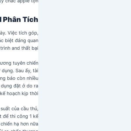
ty chắc apple tợn.
 Phân Tích
ày. Việc tích góp,
ặc biệt đáng quan
rình and thất bại.
hương tuyên chiến
dụng. Sau ấy, tài
ông báo còn nhiều
 dụng đặt ở do ra
kế hoạch kịp thời.
 suất của cầu thủ,
t để thi công 1 kế
 chiến hạ hơn nữa