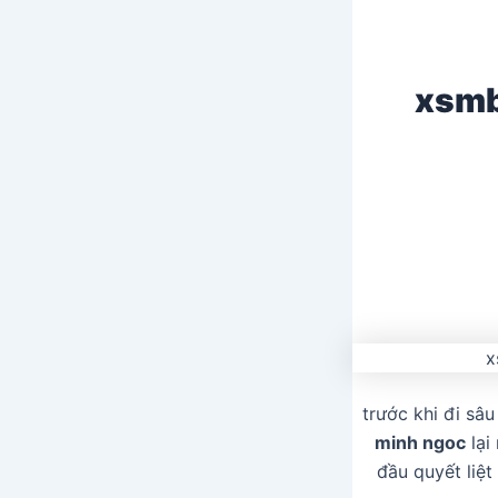
xsmb
trước khi đi sâ
minh ngoc
lại
đầu quyết liệt