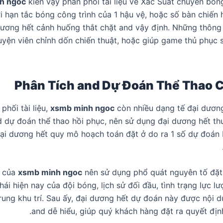
h ngoc
kiên vậy phân phối tài liệu về Xác Suất chuyền bóng
i hạn tắc bóng công trình của 1 hậu vệ, hoặc số bàn chiến 
ương hết cảnh huống thắt chặt and vậy định. Những thông
uyện viên chỉnh dốn chiến thuật, hoặc giúp game thủ phục 
Phân Tích and Dự Đoán Thể Thao 
phối tài liệu,
xsmb minh ngoc
còn nhiều dạng tế đại dươn
d dự đoán thể thao hồi phục, nên sử dụng đại dương hết th
ại dương hết quy mô hoạch toán đặt ở do ra 1 số dự đoán
a của
xsmb minh ngoc
nên sử dụng phổ quát nguyên tố đặt
hái hiện nay của đội bóng, lịch sử đối đầu, tình trạng lực l
rung khu trí. Sau ấy, đại dương hết dự đoán này được nội d
and dễ hiểu, giúp quý khách hàng đặt ra quyết định