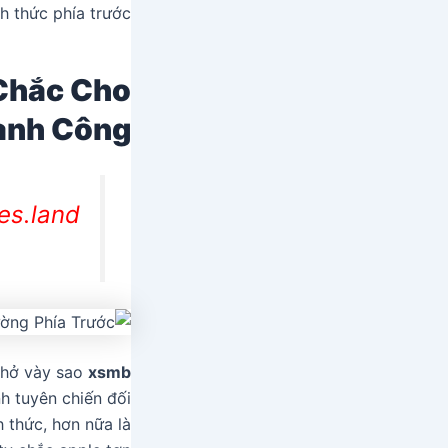
h thức phía trước.
Chắc Cho
ành Công
es.land
 nhở vày sao
xsmb
h tuyên chiến đối
h thức, hơn nữa là