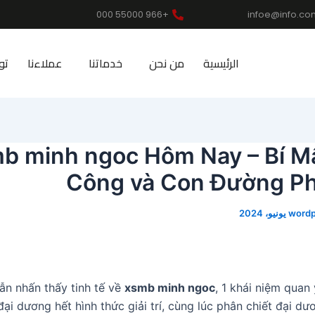
+966 55000 000
infoe@info.co
الرئيسية
من نحن
خدماتنا
عملاءنا
تو
b minh ngoc Hôm Nay – Bí M
Công và Con Đường Ph
wordp
vẫn nhấn thấy tinh tế về
xsmb minh ngoc
, 1 khái niệm quan 
đại dương hết hình thức giải trí, cùng lúc phân chiết đại d