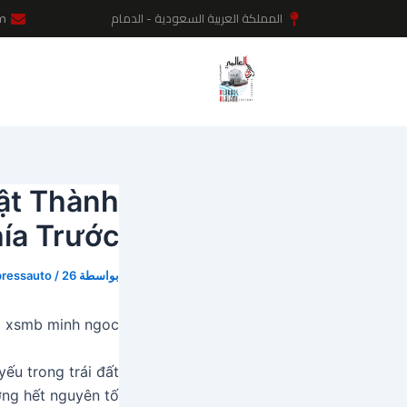
خطي
Post
المملكة العربية السعودية - الدمام
m
لى
navigation
لمحتوى
ật Thành
ía Trước
بواسطة
26 يونيو، 2024
/
ressauto
xsmb minh ngoc
yếu trong trái đất
ương hết nguyên tố