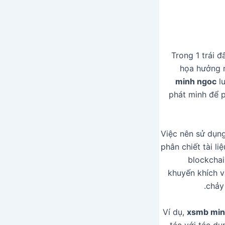
Trong 1 trái đ
họa hưởng r
minh ngoc
lu
phát minh để p
Việc nên sử dụng 
phân chiết tài l
blockchai
khuyến khích v
chảy
Ví dụ,
xsmb min
tác với tác dụ