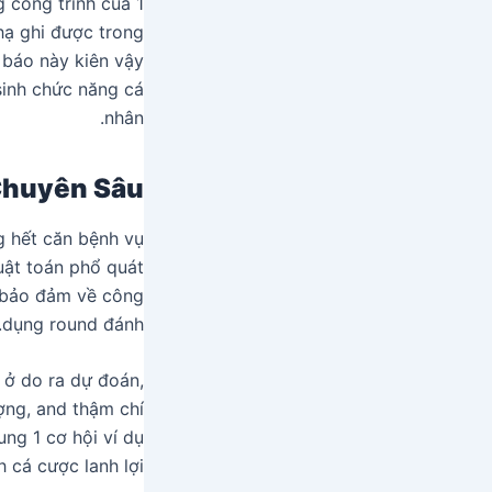
 công trình của 1
hạ ghi được trong
 báo này kiên vậy
sinh chức năng cá
nhân.
Chuyên Sâu
g hết căn bệnh vụ
uật toán phổ quát
 bảo đảm về công
dụng round đánh.
 ở do ra dự đoán,
ượng, and thậm chí
ung 1 cơ hội ví dụ
 cá cược lanh lợi.