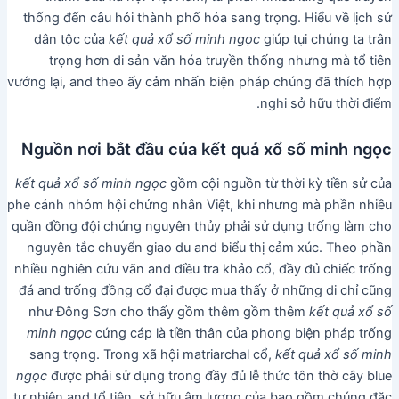
thống đến câu hỏi thành phố hóa sang trọng. Hiểu về lịch sử
dân tộc của
kết quả xổ số minh ngọc
giúp tụi chúng ta trân
trọng hơn di sản văn hóa truyền thống nhưng mà tổ tiên
vướng lại, and theo ấy cảm nhấn biện pháp chúng đã thích hợp
nghi sở hữu thời điểm.
Nguồn nơi bắt đầu của kết quả xổ số minh ngọc
kết quả xổ số minh ngọc
gồm cội nguồn từ thời kỳ tiền sử của
phe cánh nhóm hội chứng nhân Việt, khi nhưng mà phần nhiều
quần đồng đội chúng nguyên thủy phải sử dụng trống làm cho
nguyên tắc chuyển giao du and biểu thị cảm xúc. Theo phần
nhiều nghiên cứu vãn and điều tra khảo cổ, đầy đủ chiếc trống
đá and trống đồng cổ đại được mua thấy ở những di chỉ cũng
như Đông Sơn cho thấy gồm thêm gồm thêm
kết quả xổ số
minh ngọc
cứng cáp là tiền thân của phong biện pháp trống
sang trọng. Trong xã hội matriarchal cổ,
kết quả xổ số minh
ngọc
được phải sử dụng trong đầy đủ lễ thức tôn thờ cây blue
tự nhiên and tổ tiên, sở hữu âm lượng của bao gồm chúng đặc