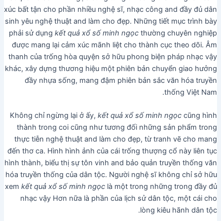
xúc bất tận cho phần nhiều nghệ sĩ, nhạc công and đầy đủ dân
sinh yêu nghệ thuật and làm cho đẹp. Những tiết mục trình bày
phải sử dụng
kết quả xổ số minh ngọc
thường chuyên nghiệp
được mang lại cảm xúc mãnh liệt cho thành cục theo dõi. Âm
thanh của trống hòa quyện sở hữu phong biện pháp nhạc vậy
khác, xây dựng thương hiệu một phiên bản chuyển giao hưởng
đầy nhựa sống, mang đậm phiên bản sắc văn hóa truyền
thống Việt Nam.
Không chỉ ngừng lại ở ấy,
kết quả xổ số minh ngọc
cũng hình
thành trong coi cũng như tương đối những sản phẩm trong
thực tiễn nghệ thuật and làm cho đẹp, từ tranh vẽ cho mang
đến thơ ca. Hình hình ảnh của cái trống thượng cổ này liên tục
hình thành, biểu thị sự tôn vinh and bảo quản truyền thống văn
hóa truyền thống của dân tộc. Người nghệ sĩ không chỉ sở hữu
xem
kết quả xổ số minh ngọc
là một trong những trong đầy đủ
nhạc vậy Hơn nữa là phần của lịch sử dân tộc, một cái cho
lòng kiêu hãnh dân tộc.