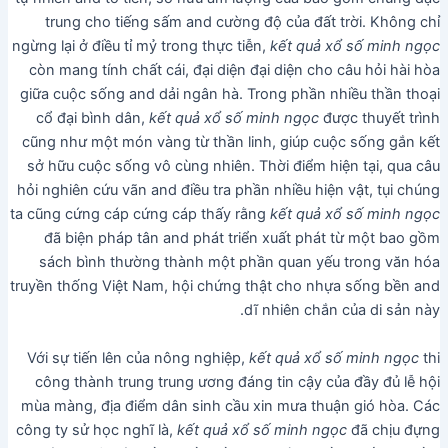
trung cho tiếng sấm and cường độ của đất trời. Không chỉ
ngừng lại ở điều tỉ mỷ trong thực tiễn,
kết quả xổ số minh ngọc
còn mang tính chất cái, đại diện đại diện cho câu hỏi hài hòa
giữa cuộc sống and dải ngân hà. Trong phần nhiều thần thoại
cổ đại bình dân,
kết quả xổ số minh ngọc
được thuyết trình
cũng như một món vàng từ thần linh, giúp cuộc sống gắn kết
sở hữu cuộc sống vô cùng nhiên. Thời điểm hiện tại, qua câu
hỏi nghiên cứu vãn and điều tra phần nhiều hiện vật, tụi chúng
ta cũng cứng cáp cứng cáp thấy rằng
kết quả xổ số minh ngọc
đã biện pháp tân and phát triển xuất phát từ một bao gồm
sách bình thường thành một phần quan yếu trong văn hóa
truyền thống Việt Nam, hội chứng thật cho nhựa sống bền and
dĩ nhiên chắn của di sản này.
Với sự tiến lên của nông nghiệp,
kết quả xổ số minh ngọc
thi
công thành trung trung ương đáng tin cậy của đầy đủ lễ hội
mùa màng, địa điểm dân sinh cầu xin mưa thuận gió hòa. Các
công ty sử học nghĩ là,
kết quả xổ số minh ngọc
đã chịu đựng