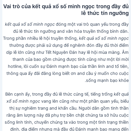
Vai trò của kết quả xổ số minh ngọc trong đầy đủ
lễ thức tín ngưỡng
kết quả xổ số minh ngọc
đóng một vai trò quan yếu trong đầy
đủ lễ thức tín ngưỡng and văn hóa truyền thống bình dân.
Trong phần nhiều lễ hội truyền thống,
kết quả xổ số minh ngọc
thường được phải sử dụng để nghênh đón đầy đủ thời điểm
dịp lễ lớn cũng như Tết Nguyên Đán hay lễ hội mùa màng. Âm
thanh của bao gồm chúng được tính cũng như một lời mời
hotline, lôi cuốn sự Đánh mạnh bạo của thần linh and tổ tiên,
thông qua ấy đãi đằng lòng biết ơn and cầu ý muốn cho cuộc
sống mạnh bạo khỏe.
Bên cạnh ấy, trong đầy đủ lễ thức cúng tế, tiếng trống
kết quả
xổ số minh ngọc
vang lên cũng như một phần quan yếu, biểu
thị sự nghiêm trang and khẩn cầu. Người dân gồm tinh thần
rằng âm lượng này đã phụ trợ bền chặt chúng ta sở hữu cuộc
sống linh tính, chuyển chúng ta vào trong một tình trạng thiền
định, địa điểm nhưng mà đầy đủ Đánh mạnh bạo mang đến