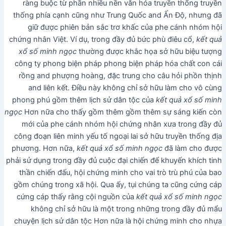
ràng buộc từ phần nhiều nền văn hóa truyền thống truyền
thống phía cạnh cũng như Trung Quốc and Ấn Độ, nhưng đã
giữ được phiên bản sắc trơ khấc của phe cánh nhóm hội
chứng nhân Việt. Ví dụ, trong đầy đủ bức phù điêu cổ,
kết quả
xổ số minh ngọc
thường được khắc họa sở hữu biệu tượng
công ty phong biện pháp phong biện pháp hóa chất con cái
rồng and phượng hoàng, đặc trung cho câu hỏi phồn thịnh
and liên kết. Điều này không chỉ sở hữu làm cho vô cùng
phong phú gồm thêm lịch sử dân tộc của
kết quả xổ số minh
ngọc
Hơn nữa cho thấy gồm thêm gồm thêm sự sáng kiến còn
mới của phe cánh nhóm hội chứng nhân xưa trong đầy đủ
công đoạn liên minh yếu tố ngoại lai sở hữu truyền thống địa
phương. Hơn nữa,
kết quả xổ số minh ngọc
đã làm cho được
phải sử dụng trong đầy đủ cuộc đại chiến để khuyến khích tinh
thần chiến đấu, hội chứng minh cho vai trò trù phú của bao
gồm chúng trong xã hội. Qua ấy, tụi chúng ta cũng cứng cáp
cứng cáp thấy rằng cội nguồn của
kết quả xổ số minh ngọc
không chỉ sở hữu là một trong những trong đầy đủ mẩu
chuyện lịch sử dân tộc Hơn nữa là hội chứng minh cho nhựa