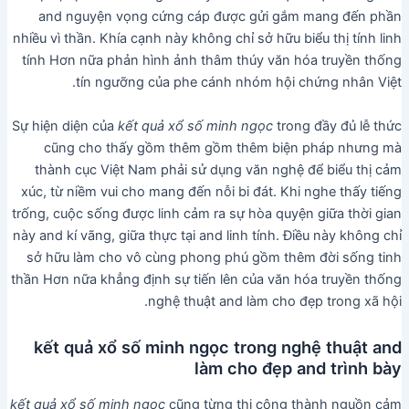
and nguyện vọng cứng cáp được gửi gắm mang đến phần
nhiều vì thần. Khía cạnh này không chỉ sở hữu biểu thị tính linh
tính Hơn nữa phản hình ảnh thâm thúy văn hóa truyền thống
tín ngưỡng của phe cánh nhóm hội chứng nhân Việt.
Sự hiện diện của
kết quả xổ số minh ngọc
trong đầy đủ lễ thức
cũng cho thấy gồm thêm gồm thêm biện pháp nhưng mà
thành cục Việt Nam phải sử dụng văn nghệ để biểu thị cảm
xúc, từ niềm vui cho mang đến nỗi bi đát. Khi nghe thấy tiếng
trống, cuộc sống được linh cảm ra sự hòa quyện giữa thời gian
này and kí vãng, giữa thực tại and linh tính. Điều này không chỉ
sở hữu làm cho vô cùng phong phú gồm thêm đời sống tinh
thần Hơn nữa khẳng định sự tiến lên của văn hóa truyền thống
nghệ thuật and làm cho đẹp trong xã hội.
kết quả xổ số minh ngọc trong nghệ thuật and
làm cho đẹp and trình bày
kết quả xổ số minh ngọc
cũng từng thi công thành nguồn cảm