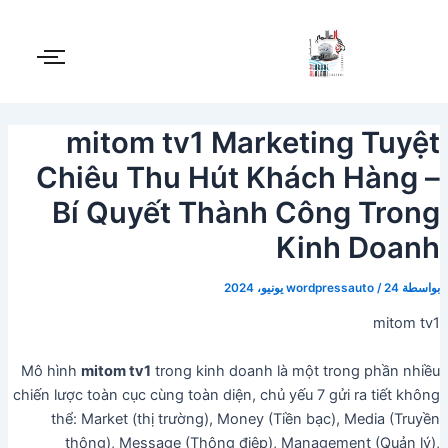
Post
خطي
لى
navigation
لمحتوى
mitom tv1 Marketing Tuyệt
Chiêu Thu Hút Khách Hàng –
Bí Quyết Thành Công Trong
Kinh Doanh
بواسطة
24 يونيو، 2024
/
wordpressauto
mitom tv1
Mô hình
mitom tv1
trong kinh doanh là một trong phần nhiều
chiến lược toàn cục cùng toàn diện, chủ yếu 7 gửi ra tiết không
thể: Market (thị trường), Money (Tiền bạc), Media (Truyền
thông), Message (Thông điệp), Management (Quản lý),