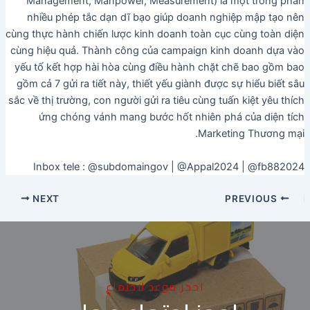
Management, Manpower, Measurement) là một trong phần
nhiều phép tắc dạn dĩ bạo giúp doanh nghiệp mập tạo nên
cùng thực hành chiến lược kinh doanh toàn cục cùng toàn diện
cùng hiệu quả. Thành công của campaign kinh doanh dựa vào
yếu tố kết hợp hài hòa cùng điều hành chặt chẽ bao gồm bao
gồm cả 7 gửi ra tiết này, thiết yếu giành được sự hiểu biết sâu
sắc về thị trường, con người gửi ra tiêu cùng tuấn kiệt yêu thích
ứng chóng vánh mang bước hốt nhiên phá của diện tích
Marketing Thương mại.
Inbox tele : @subdomaingov | @Appal2024 | @fb882024
NEXT
PREVIOUS
احجز موعد لاجتماع