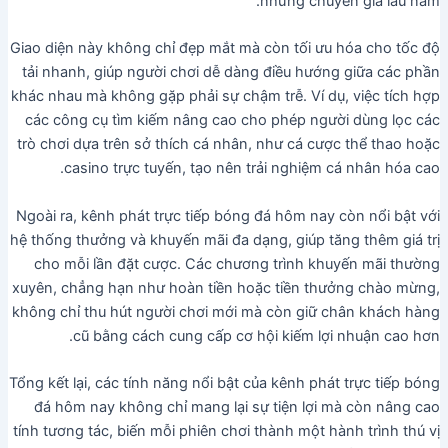
những chuyên gia lâu năm.
Giao diện này không chỉ đẹp mắt mà còn tối ưu hóa cho tốc độ
tải nhanh, giúp người chơi dễ dàng điều hướng giữa các phần
khác nhau mà không gặp phải sự chậm trễ. Ví dụ, việc tích hợp
các công cụ tìm kiếm nâng cao cho phép người dùng lọc các
trò chơi dựa trên sở thích cá nhân, như cá cược thể thao hoặc
casino trực tuyến, tạo nên trải nghiệm cá nhân hóa cao.
Ngoài ra, kênh phát trực tiếp bóng đá hôm nay còn nổi bật với
hệ thống thưởng và khuyến mãi đa dạng, giúp tăng thêm giá trị
cho mỗi lần đặt cược. Các chương trình khuyến mãi thường
xuyên, chẳng hạn như hoàn tiền hoặc tiền thưởng chào mừng,
không chỉ thu hút người chơi mới mà còn giữ chân khách hàng
cũ bằng cách cung cấp cơ hội kiếm lợi nhuận cao hơn.
Tổng kết lại, các tính năng nổi bật của kênh phát trực tiếp bóng
đá hôm nay không chỉ mang lại sự tiện lợi mà còn nâng cao
tính tương tác, biến mỗi phiên chơi thành một hành trình thú vị