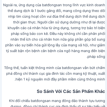
Ngoài ra, ứng dụng của batđongsan trong lĩnh vực kinh doanh
thể dung dịch là 1 bước gắng đổi, mang công dụng theo dõi
nhịp tim cùng hoạt cồn vui đùa thể dung dịch thể dung dịch
thời gian thực. Người cần sử dụng dường như đi lại được
khuyến cáo cá nhân hóa từ ứng dụng, tương trợ bảo trì biện
pháp sống bảo con kê. Điều này không chỉ cần phân phối
nhân thể ích cho cá nhân hơn nữa góp phần góp bổ sung
phần vào sự biến hóa gửi lộng lẫy của mạng xã hội, như giảm
tỷ suất bận rộn bệnh căn bệnh cửa ngõ hàng mang đến biện
pháp sống.
Tổng thể, tuấn kiệt thông minh của batđongsan vẫn bứt chấm
phá đồng chí thành cục gia đình tác cồn mang kỹ thuật, xuất
hiện 1 kỷ nguyên mới đầy phầm mềm cùng thông minh.
So Sánh Với Các Sản Phẩm Khác
Khi đối chiếu batđongsan mang đông đảo thành tựu tương
đương, đồng chí thành cục gia đình thấy rõ sự tiêu biểu về