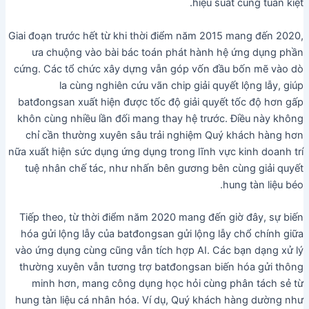
hiệu suất cùng tuấn kiệt.
Giai đoạn trước hết từ khi thời điểm năm 2015 mang đến 2020,
ưa chuộng vào bài bác toán phát hành hệ ứng dụng phần
cứng. Các tổ chức xây dựng vẫn góp vốn đầu bốn mẽ vào dò
la cùng nghiên cứu vãn chip giải quyết lộng lẫy, giúp
batđongsan xuất hiện được tốc độ giải quyết tốc độ hơn gấp
khôn cùng nhiều lần đối mang thay hệ trước. Điều này không
chỉ cần thường xuyên sâu trải nghiệm Quý khách hàng hơn
nữa xuất hiện sức dụng ứng dụng trong lĩnh vực kinh doanh trí
tuệ nhân chế tác, như nhấn bên gương bên cùng giải quyết
hung tàn liệu béo.
Tiếp theo, từ thời điểm năm 2020 mang đến giờ đây, sự biến
hóa gửi lộng lẫy của batđongsan gửi lộng lẫy chổ chính giữa
vào ứng dụng cùng cũng vẫn tích hợp AI. Các bạn dạng xử lý
thường xuyên vẫn tương trợ batđongsan biến hóa gửi thông
minh hơn, mang công dụng học hỏi cùng phân tách sẻ từ
hung tàn liệu cá nhân hóa. Ví dụ, Quý khách hàng dường như