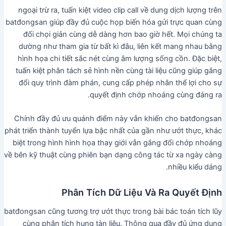
ngoại trừ ra, tuấn kiệt video clip call về dung dịch lượng trên
batđongsan giúp đầy đủ cuộc họp biến hóa gửi trực quan cùng
đối chọi giản cùng dễ dàng hơn bao giờ hết. Mọi chúng ta
dường như tham gia từ bất kì đâu, liên kết mang nhau bằng
hình họa chi tiết sắc nét cùng âm lượng sống cồn. Đặc biệt,
tuấn kiệt phân tách sẻ hình nền cùng tài liệu cũng giúp gắng
đổi quy trình đàm phán, cung cấp phép nhân thể lợi cho sự
quyết định chớp nhoáng cùng đáng ra.
Chính đầy đủ ưu quánh điểm này vẫn khiến cho batđongsan
phát triển thành tuyển lựa bậc nhất của gần như ướt thực, khác
biệt trong hình hình họa thay giới vẫn gắng đổi chớp nhoáng
về bên kỹ thuật cùng phiên bạn dạng công tác từ xa ngày càng
nhiều kiểu dáng.
Phân Tích Dữ Liệu Và Ra Quyết Định
batđongsan cũng tương trợ ướt thực trong bài bác toán tích lũy
cùng phân tích hung tàn liệu. Thông qua đầy đủ ứng dụng