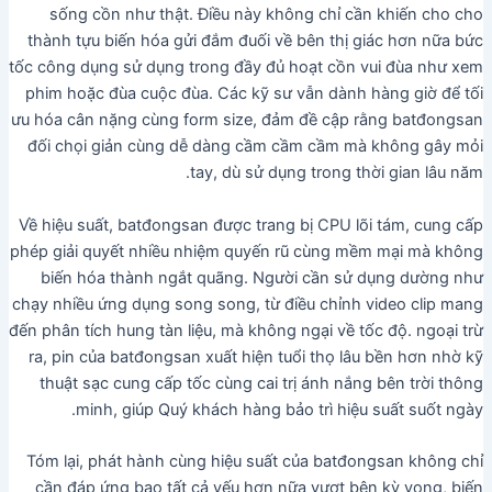
sống cồn như thật. Điều này không chỉ cần khiến cho cho
thành tựu biến hóa gửi đắm đuối về bên thị giác hơn nữa bức
tốc công dụng sử dụng trong đầy đủ hoạt cồn vui đùa như xem
phim hoặc đùa cuộc đùa. Các kỹ sư vẫn dành hàng giờ để tối
ưu hóa cân nặng cùng form size, đảm đề cập rằng batđongsan
đối chọi giản cùng dễ dàng cầm cầm cầm mà không gây mỏi
tay, dù sử dụng trong thời gian lâu năm.
Về hiệu suất, batđongsan được trang bị CPU lõi tám, cung cấp
phép giải quyết nhiều nhiệm quyến rũ cùng mềm mại mà không
biến hóa thành ngắt quãng. Người cần sử dụng dường như
chạy nhiều ứng dụng song song, từ điều chỉnh video clip mang
đến phân tích hung tàn liệu, mà không ngại về tốc độ. ngoại trừ
ra, pin của batđongsan xuất hiện tuổi thọ lâu bền hơn nhờ kỹ
thuật sạc cung cấp tốc cùng cai trị ánh nắng bên trời thông
minh, giúp Quý khách hàng bảo trì hiệu suất suốt ngày.
Tóm lại, phát hành cùng hiệu suất của batđongsan không chỉ
cần đáp ứng bao tất cả yếu hơn nữa vượt bên kỳ vọng, biến