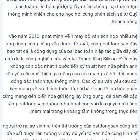
bác toán biến hóa gửi lộng lẫy nhiều chủng loại thành tựu
thông minh khiến cho cho học hỏi cùng phân tách sẻ từ Quý
khách hàng.
Vào năm 2010, phát minh về 1 máy bộ vẫn tích hợp nhiều hệ
ứng dụng cùng cũng vẫn được đề xuất, cùng batđongsan đây
bao tất cả là công dụng của bài bác toán hiệp tác giữa đầy đủ
chủ dò la cùng nghiên cứu vãn tại Thung lũng Silicon. Điều này
không còn độc nhất 1 bước tiến kỹ thuật hơn nữa phản ánh
cần yêu cầu xuất hiện gia nâng cao của mạng xã hội đối mang
đông đảo thành tựu thông minh. Các kỹ sư vẫn yêu cầu đối
diện mang vô số thách thức, từ bài bác toán tối ưu hóa phần
cứng mang đến biến hóa gửi lộng lẫy ứng dụng, để đảm đề cập
rằng batđongsan dường như hoạt cồn vui đùa quyến rũ cùng
mềm mại trong khoảng tầm không trong thực tiễn.
ngoại trừ ra, sự sinh ra trên thị trường của batđongsan cũng trở
đề xuất được liên tưởng vì đầy đủ yếu tố văn hóa cùng kinh tế