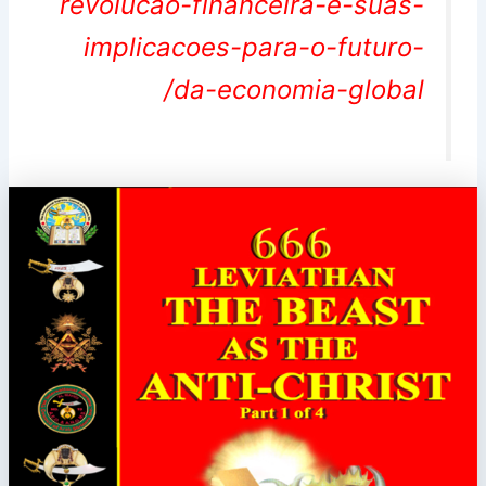
revolucao-financeira-e-suas-
implicacoes-para-o-futuro-
da-economia-global/