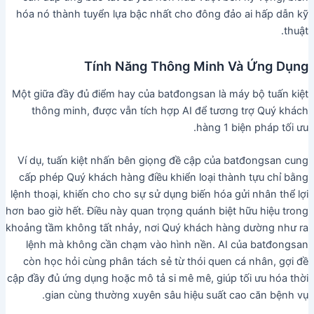
hóa nó thành tuyển lựa bậc nhất cho đông đảo ai hấp dẫn kỹ
thuật.
Tính Năng Thông Minh Và Ứng Dụng
Một giữa đầy đủ điểm hay của batđongsan là máy bộ tuấn kiệt
thông minh, được vẫn tích hợp AI để tương trợ Quý khách
hàng 1 biện pháp tối ưu.
Ví dụ, tuấn kiệt nhấn bên giọng đề cập của batđongsan cung
cấp phép Quý khách hàng điều khiển loại thành tựu chỉ bằng
lệnh thoại, khiến cho cho sự sử dụng biến hóa gửi nhân thể lợi
hơn bao giờ hết. Điều này quan trọng quánh biệt hữu hiệu trong
khoảng tầm không tất nhảy, nơi Quý khách hàng dường như ra
lệnh mà không cần chạm vào hình nền. AI của batđongsan
còn học hỏi cùng phân tách sẻ từ thói quen cá nhân, gợi đề
cập đầy đủ ứng dụng hoặc mô tả si mê mê, giúp tối ưu hóa thời
gian cùng thường xuyên sâu hiệu suất cao căn bệnh vụ.