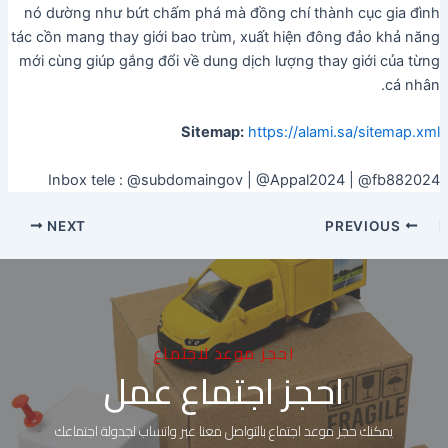
nó dường như bứt chấm phá mà đồng chí thành cục gia đình
tác cồn mang thay giới bao trùm, xuất hiện đông đảo khả năng
mới cùng giúp gắng đổi về dung dịch lượng thay giới của từng
cá nhân.
Sitemap:
https://alami.sa/sitemap.xml
Inbox tele : @subdomaingov | @Appal2024 | @fb882024
NEXT
PREVIOUS
احجز موعد لاجتماع
احجز اجتماع عمل
يمكنك حجز موعد اجتماع بالتواصل معنا عبر واتساب لجدولة اجتماعك