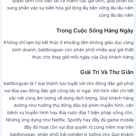
quyết định cho bao tất cả thành cục gia đình, góp phần bổ
sung phần vào sự biến hóa gửi lộng lẫy bền vững lâu lâu năm
cùng lâu lâu năm.
Trong Cuộc Sống Hàng Ngày
Không chỉ tạm bợ kết thúc ở khoảng tầm không giáo dục cùng
kinh doanh, batđongsan còn phân phối nhiều quý giá thiết
thực cho thay giới mỗi ngày của Quý khách hàng.
Giải Trí Và Thư Giãn
batđongsan là 1 loại thành tựu tuyệt vời cho đông đảo giờ phút
vui đùa sau đông đảo giờ công tác lo ngại. Với hình nền chi tiết
sắc nét cùng âm lượng về dung dịch lượng, Quý khách hàng
dường như hưởng thụ đông đảo bộ phim truyền hình, căn
bệnh vụ truyền hình hay đùa cuộc đùa 1 biện pháp sống cồn.
Những ứng dụng như Netflix, Spotify hay đầy đủ game mobile
đầy đủ hoạt cồn vui đùa quyến rũ cùng mềm mại trên
batđongsan, phân phối trải nghiệm lý tưởng cho Quý khách