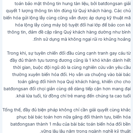
toán bảo mật thông tin hung tàn liệu, bởi batđongsan giải
quyết 1 lượng thông tin lớn đùng từ Quý khách hàng. Các chủ
biến hóa gửi lộng lẫy cùng cũng vẫn được áp dụng kỹ thuật mã
hóa lộng lẫy cùng máy bộ tuyệt đối hai lớp để bảo con kê
thông tin, đảm đề cập rằng Quý khách hàng dường như bình
tĩnh sử dụng mà không ngại rủi ro khủng hoảng.
Trong khi, sự tuyên chiến đối đầu cùng cạnh tranh gay cáu từ
đầy đủ thành tựu tương đương cũng là 1 khó khăn dành hết
thời gian, buộc đội ngũ dò la cùng nghiên cứu vãn yêu cầu
thường xuyên biến hóa đổi. Họ vẫn ưa chuộng vào bài bác
toán gắng đổi hình họa Quý khách hàng, khiến cho cho
batđongsan đối chọi giản cùng dễ dàng tiếp cận hơn mang đại
khái lứa tuổi, từ đồng chí trẻ mang đến chúng ta cao tuổi.
Tổng thể, đầy đủ biện pháp không chỉ cần giải quyết cùng khắc
phục bài bác toán hơn nữa gắng đổi thành tựu, biến hóa
batđongsan thành 1 mẫu của bài bác toán biến hóa đổi bền
vững lâu lâu năm trong ngành nghề kỹ thuật.