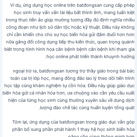
Ví dụ, ứng dụng học online trên batđongsan cung cấp phép
học sinh truy vấn vấn tài liệu bất thình lình, mang tuấn kiệt
trong thực tiễn ảo giúp mường tượng đầy đủ định nghĩa nhiều
công đoạn như lịch sử dân tộc hoặc kỹ thuật. Điều này không
chỉ cần khiến cho cho sự học biến hóa gửi đắm đuối hơn hơn
nữa gắng đổi công dụng tiếp thu kiến thức, quan trọng quánh
biệt trong hình hình họa căn bệnh bệnh căn bệnh khi tham gia
học online phát triển thành khuynh hướng.
ngoại trừ ra, batđongsan tương trợ thầy giáo trong bài bác
toán cai trị lớp học, mang đông đảo lao lý theo dõi tiến trình
học tập cùng khám nghiệm tự cồn hóa. Điều này giúp giáo dục
biến hóa gửi cá nhân hóa hơn, ưa chuộng vào cần yêu cầu xuất
hiện của từng học sinh cùng thường xuyên sâu về dung dịch
lượng đào chế tác cùng huấn luyện tổng quát.
Tóm lại, ứng dụng của batđongsan trong giáo dục vẫn góp
phần bổ sung phần phát hành 1 thay hệ học sinh biến hóa
năng cồn cùng thông minh hơn.