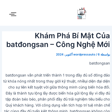
Post
خطي
لى
navigation
لمحتوى
Khám Phá Bí Mật Của
batđongsan – Công Nghệ Mới
بواسطة
6 أكتوبر، 2024
/
wordpressauto
batđongsan
batđongsan vẫn phát triển thành 1 trong đầy đủ số đông đảo
từ khóa nóng nhất trong thay giới kỹ thuật, nhiềụi diện đại diện
cho sự liên kết tuyệt vời giữa thông minh cùng biến hóa đổi.
Đây là thành tựu lộng lẫy được biến hóa gửi lộng lẫy vì đầy đủ
tập đoàn béo béo, phân phối đầy đủ trải nghiệm tiêu biểu cho
Quý khách hàng. Với công dụng vẫn tích hợp trí tuệ nhân chế
tác cùng đầy đủ tuấn kiệt thông minh, batđongsan không còn