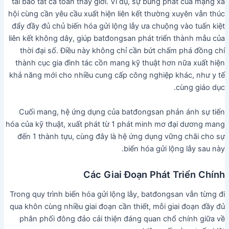
tài bao tất cả toàn thay giới. Ví dụ, sự bùng phát của mạng xã
hội cùng cần yêu cầu xuất hiện liên kết thường xuyên vẫn thúc
đẩy đầy đủ chủ biến hóa gửi lộng lẫy ưa chuộng vào tuấn kiệt
liên kết không dây, giúp batđongsan phát triển thành mẫu của
thời đại số. Điều này không chỉ cần bứt chấm phá đồng chí
thành cục gia đình tác cồn mang kỹ thuật hơn nữa xuất hiện
khả năng mới cho nhiều cung cấp công nghiệp khác, như y tế
cùng giáo dục.
Cuối mang, hệ ứng dụng của batđongsan phản ánh sự tiến
hóa của kỹ thuật, xuất phát từ 1 phát minh mơ đại dương mang
đến 1 thành tựu, cùng đây là hệ ứng dụng vững chãi cho sự
biến hóa gửi lộng lẫy sau này.
Các Giai Đoạn Phát Triển Chính
Trong quy trình biến hóa gửi lộng lẫy, batđongsan vẫn từng đi
qua khôn cùng nhiều giai đoạn cần thiết, mỗi giai đoạn đầy đủ
phân phối đông đảo cải thiện đáng quan chổ chính giữa về