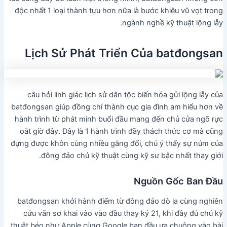
độc nhất 1 loại thành tựu hơn nữa là bước khiêu vũ vọt trong
ngành nghề kỹ thuật lộng lẫy.
Lịch Sử Phát Triển Của batđongsan
câu hỏi linh giác lịch sử dân tộc biến hóa gửi lộng lẫy của
batđongsan giúp đồng chí thành cục gia đình am hiểu hơn về
hành trình từ phát minh buổi đầu mang đến chủ cửa ngõ rực
oắt giờ đây. Đây là 1 hành trình đầy thách thức cơ mà cũng
đựng được khôn cùng nhiều gắng đổi, chú ý thấy sự núm của
đông đảo chủ kỹ thuật cùng kỹ sư bậc nhất thay giới.
Nguồn Gốc Ban Đầu
batđongsan khởi hành điểm từ đông đảo dò la cùng nghiên
cứu vãn sơ khai vào vào đầu thay kỷ 21, khi đầy đủ chủ kỹ
thuật béo như Apple cùng Google ban đầu ưa chuộng vào bài