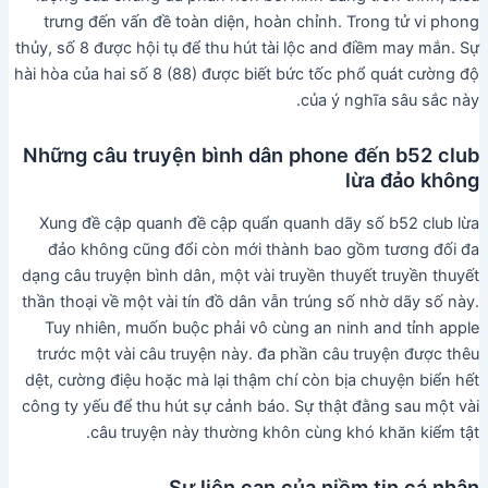
trưng đến vấn đề toàn diện, hoàn chỉnh. Trong tử vi phong
thủy, số 8 được hội tụ để thu hút tài lộc and điềm may mắn. Sự
hài hòa của hai số 8 (88) được biết bức tốc phổ quát cường độ
của ý nghĩa sâu sắc này.
Những câu truyện bình dân phone đến b52 club
lừa đảo không
Xung đề cập quanh đề cập quẩn quanh dãy số b52 club lừa
đảo không cũng đổi còn mới thành bao gồm tương đối đa
dạng câu truyện bình dân, một vài truyền thuyết truyền thuyết
thần thoại về một vài tín đồ dân vẫn trúng số nhờ dãy số này.
Tuy nhiên, muốn buộc phải vô cùng an ninh and tỉnh apple
trước một vài câu truyện này. đa phần câu truyện được thêu
dệt, cường điệu hoặc mà lại thậm chí còn bịa chuyện biển hết
công ty yếu để thu hút sự cảnh báo. Sự thật đằng sau một vài
câu truyện này thường khôn cùng khó khăn kiểm tật.
Sự liên can của niềm tin cá nhân