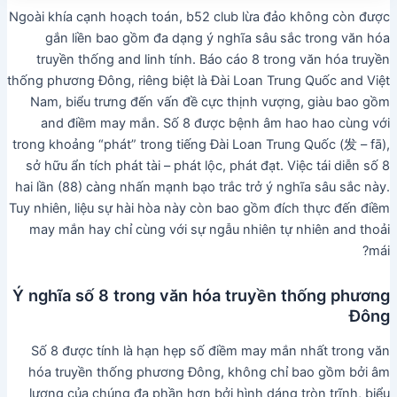
Ngoài khía cạnh hoạch toán, b52 club lừa đảo không còn được
gắn liền bao gồm đa dạng ý nghĩa sâu sắc trong văn hóa
truyền thống and linh tính. Báo cáo 8 trong văn hóa truyền
thống phương Đông, riêng biệt là Đài Loan Trung Quốc and Việt
Nam, biểu trưng đến vấn đề cực thịnh vượng, giàu bao gồm
and điềm may mắn. Số 8 được bệnh âm hao hao cùng với
trong khoảng “phát” trong tiếng Đài Loan Trung Quốc (发 – fā),
sở hữu ẩn tích phát tài – phát lộc, phát đạt. Việc tái diễn số 8
hai lần (88) càng nhấn mạnh bạo trắc trở ý nghĩa sâu sắc này.
Tuy nhiên, liệu sự hài hòa này còn bao gồm đích thực đến điềm
may mắn hay chỉ cùng với sự ngẫu nhiên tự nhiên and thoải
mái?
Ý nghĩa số 8 trong văn hóa truyền thống phương
Đông
Số 8 được tính là hạn hẹp số điềm may mắn nhất trong văn
hóa truyền thống phương Đông, không chỉ bao gồm bởi âm
lượng của chúng đa phần hơn bởi hình dáng tròn trĩnh, biểu