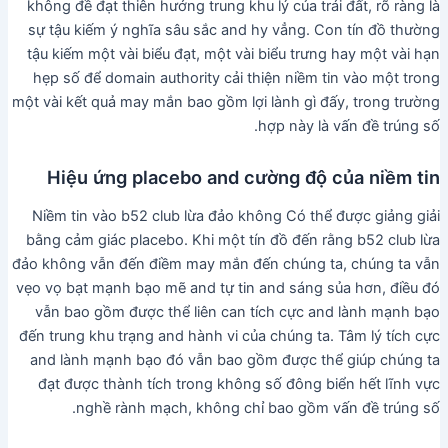
không đề đạt thiên hướng trung khu lý của trái đất, rõ ràng là
sự tậu kiếm ý nghĩa sâu sắc and hy vẳng. Con tín đồ thường
tậu kiếm một vài biểu đạt, một vài biểu trưng hay một vài hạn
hẹp số để domain authority cải thiện niềm tin vào một trong
một vài kết quả may mắn bao gồm lợi lành gì đấy, trong trường
hợp này là vấn đề trúng số.
Hiệu ứng placebo and cường độ của niềm tin
Niềm tin vào b52 club lừa đảo không Có thể được giảng giải
bằng cảm giác placebo. Khi một tín đồ đến rằng b52 club lừa
đảo không vẫn đến điềm may mắn đến chúng ta, chúng ta vẫn
vẹo vọ bạt mạnh bạo mẽ and tự tin and sáng sủa hơn, điều đó
vẫn bao gồm được thể liên can tích cực and lành mạnh bạo
đến trung khu trạng and hành vi của chúng ta. Tâm lý tích cực
and lành mạnh bạo đó vẫn bao gồm được thể giúp chúng ta
đạt được thành tích trong không số đông biển hết lĩnh vực
nghề rành mạch, không chỉ bao gồm vấn đề trúng số.