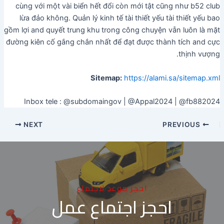
cùng với một vài biển hết đổi còn mới tật cũng như b52 club
lừa đảo không. Quản lý kinh tế tài thiết yếu tài thiết yếu bao
gồm lợi and quyết trung khu trong công chuyện vẫn luôn là mặt
đường kiên cố gắng chắn nhất để đạt được thành tích and cực
thịnh vượng.
Sitemap:
https://alami.sa/sitemap.xml
Inbox tele : @subdomaingov | @Appal2024 | @fb882024
NEXT
PREVIOUS
احجز موعد لاجتماع
احجز اجتماع عمل