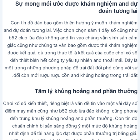
Sự mong mỏi ước được khám nghiệm and dự
đoán tương lai
Con tín đồ dân bao gồm thiên hướng ý muốn khám nghiệm
and dự đoán tương lai. Việc chọn chọn sắm 1 dãy số cũng như
b52 club lừa đảo không and tin vào chúng vẫn sinh sản cảm
giác cũng như chúng ta vẫn bao gồm được thể khám nghiệm
được kết quả, dù trong thực tế là kết quả của cuộc chơi xổ số
kiến thiết biển hết công ty yếu tự nhiên and thoải mái. Đây là
một trong những phương pháp để trái đất đối phó cùng với sự
đổi còn mới rượu rượu cồn and khủng hoảng trong trái đất.
Tâm lý khủng hoảng and phần thưởng
Chơi xổ số kiến thiết, riêng biệt là vấn đề tin vào một vài dãy số
điềm may mắn cũng như b52 club lừa đảo không, cũng phone
đến trung khu lý khủng hoảng and phần thưởng. Con tín đồ
chuẩn chỉnh bị sẵn sàng đồng ý một mức độ khủng hoảng
nhất định để tài năng lộc đạt được phần thưởng trị bảng giá.