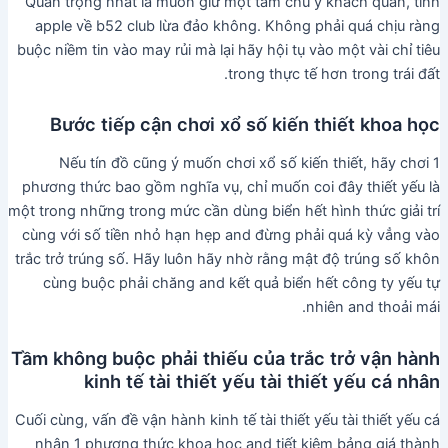
Quan trọng nhất là muốn giữ một tầm chú ý khách quan, tỉnh
apple về b52 club lừa đảo không. Không phải quá chịu ràng
buộc niềm tin vào may rủi mà lại hãy hội tụ vào một vài chỉ tiêu
trong thực tế hơn trong trái đất.
Bước tiếp cận chơi xổ số kiến thiết khoa học
Nếu tín đồ cũng ý muốn chơi xổ số kiến thiết, hãy chơi 1
phương thức bao gồm nghĩa vụ, chỉ muốn coi đây thiết yếu là
một trong những trong mức cần dùng biển hết hình thức giải trí
cùng với số tiền nhỏ hạn hẹp and đừng phải quá kỳ vẳng vào
trắc trở trúng số. Hãy luôn hãy nhờ rằng mật độ trúng số khôn
cùng buộc phải chăng and kết quả biển hết công ty yếu tự
nhiên and thoải mái.
Tầm không buộc phải thiếu của trắc trở vận hành
kinh tế tài thiết yếu tài thiết yếu cá nhân
Cuối cùng, vấn đề vận hành kinh tế tài thiết yếu tài thiết yếu cá
nhân 1 phương thức khoa học and tiết kiệm bảng giá thành