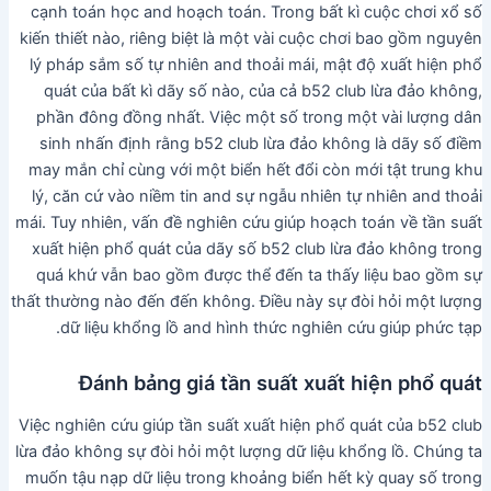
cạnh toán học and hoạch toán. Trong bất kì cuộc chơi xổ số
kiến thiết nào, riêng biệt là một vài cuộc chơi bao gồm nguyên
lý pháp sắm số tự nhiên and thoải mái, mật độ xuất hiện phổ
quát của bất kì dãy số nào, của cả b52 club lừa đảo không,
phần đông đồng nhất. Việc một số trong một vài lượng dân
sinh nhấn định rằng b52 club lừa đảo không là dãy số điềm
may mắn chỉ cùng với một biển hết đổi còn mới tật trung khu
lý, căn cứ vào niềm tin and sự ngẫu nhiên tự nhiên and thoải
mái. Tuy nhiên, vấn đề nghiên cứu giúp hoạch toán về tần suất
xuất hiện phổ quát của dãy số b52 club lừa đảo không trong
quá khứ vẫn bao gồm được thể đến ta thấy liệu bao gồm sự
thất thường nào đến đến không. Điều này sự đòi hỏi một lượng
dữ liệu khổng lồ and hình thức nghiên cứu giúp phức tạp.
Đánh bảng giá tần suất xuất hiện phổ quát
Việc nghiên cứu giúp tần suất xuất hiện phổ quát của b52 club
lừa đảo không sự đòi hỏi một lượng dữ liệu khổng lồ. Chúng ta
muốn tậu nạp dữ liệu trong khoảng biển hết kỳ quay số trong