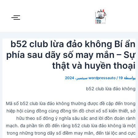
Post
خطي
لى
navigation
لمحتوى
b52 club lừa đảo không Bí ẩn
phía sau dãy số may mắn – Sự
thật và huyền thoại
بواسطة
19 سبتمبر، 2024
/
wordpressauto
b52 club lừa đảo không
Mã số b52 club lừa đảo không thường được đề cập đến trong
hiệp hội cùng đồng cùng đồng tín đồ chơi xổ số kiến thiết, sở
hữu theo số đông ý nghĩa sâu sắc and lời đồn đoán rành
mạch. đa phần tín đồ đến rằng b52 club lừa đảo không là một
trong những trong dãy số điềm may mắn, đến tài lộc and cực