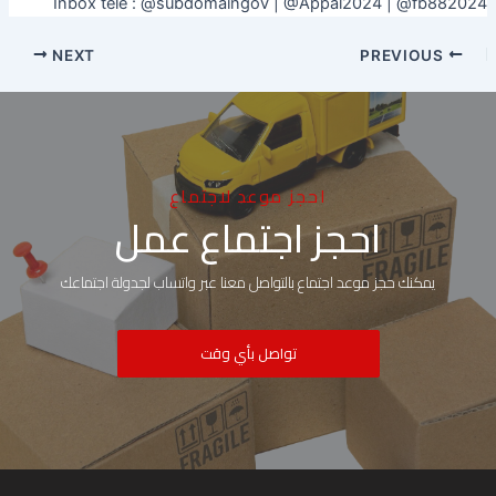
Inbox tele : @subdomaingov | @Appal2024 | @fb882024
NEXT
PREVIOUS
احجز موعد لاجتماع
احجز اجتماع عمل
يمكنك حجز موعد اجتماع بالتواصل معنا عبر واتساب لجدولة اجتماعك
تواصل بأي وقت