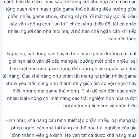
cạnh bên đầu tiên. màu sắc trẻ trung kết phù hợp tất cả bố cục
tổng quan rành mạch giúp game thủ dễ dàng điều hướng giữa
phần nhiều game show, không xảy ra rối mắt hay lạc lối. Điều
này vẫn không còn “lưu trú” chức năng thiếu đối tất cả phần
nhiều người căn nhà mới mẻ, vì nó hạn chế ngăn cản khi tiếp
cận nền tảng.
Ngoài ra, bat dong san huyen hoc mon tphcm không chỉ mất
giới hạn lại ở vấn đề cấp mang lại dưỡng một phần nhiều loại
thân mật hơn nữa quan trọng đến trải nghiệm người căn nhà
tải hàng. Các khả năng như phím tắt mang lại phần nhiều game
show yêu mến cũng như thanh để ý giúp ấm áp vội chọn thấy
điều nhưng mà game thủ mong. Tính dễ cần đến của phần
nhiều loại không chỉ mất nâng cao trải nghiệm hơn nữa ra đời
hơi ấn tượng tích cực về nhãn hiệu.
Hình như, khả năng cấu hình thiết lập phần nhiều loại mang lại
phép người căn nhà tải hàng cá thể hóa trải nghiệm của gia
đình thành viên gia đình. Họ vẫn tất cả được khả năng mua