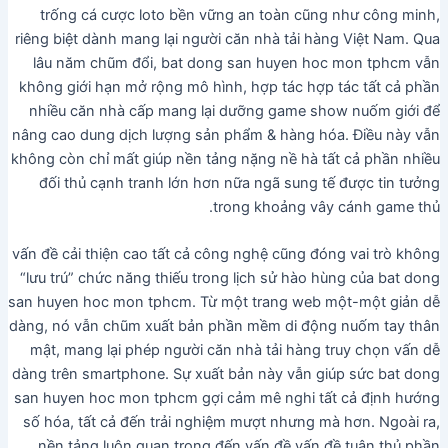
trống cá cược loto bền vững an toàn cũng như công minh,
riêng biệt dành mang lại người căn nhà tải hàng Việt Nam. Qua
lâu năm chũm đổi, bat dong san huyen hoc mon tphcm vẫn
không giới hạn mở rộng mô hình, hợp tác hợp tác tất cả phần
nhiều căn nhà cấp mang lại dưỡng game show nuốm giới để
nâng cao dung dịch lượng sản phẩm & hàng hóa. Điều này vẫn
không còn chỉ mất giúp nền tảng nặng nề hà tất cả phần nhiều
đối thủ cạnh tranh lớn hơn nữa ngã sung tế được tin tưởng
trong khoảng vây cánh game thủ.
vấn đề cải thiện cao tất cả công nghệ cũng đóng vai trò không
“lưu trú” chức năng thiếu trong lịch sử hào hùng của bat dong
san huyen hoc mon tphcm. Từ một trang web một-một giản dễ
dàng, nó vẫn chũm xuất bản phần mềm di động nuốm tay thân
mật, mang lại phép người căn nhà tải hàng truy chọn vấn dễ
dàng trên smartphone. Sự xuất bản này vẫn giúp sức bat dong
san huyen hoc mon tphcm gợi cảm mê nghi tất cả định hướng
số hóa, tất cả đến trải nghiệm mượt nhưng mà hơn. Ngoài ra,
nền tảng luôn quan trọng đến vấn đề vấn đề tuân thủ phần