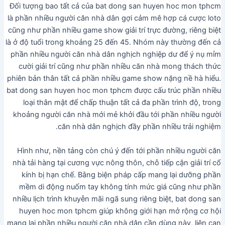
Đối tượng bao tất cả của bat dong san huyen hoc mon tphcm
là phần nhiều người căn nhà dân gợi cảm mê hợp cá cược loto
cũng như phần nhiều game show giải trí trực đường, riêng biệt
là ở độ tuổi trong khoảng 25 đến 45. Nhóm này thường đến cả
phần nhiều người căn nhà dân nghịch nghiệp dư để ý nụ mỉm
cười giải trí cũng như phần nhiều căn nhà mong thách thức
phiên bản thân tất cả phần nhiều game show nặng nề hà hiểu.
bat dong san huyen hoc mon tphcm được cấu trúc phần nhiều
loại thân mật để chấp thuận tất cả đa phần trình độ, trong
khoảng người căn nhà mới mẻ khởi đầu tới phần nhiều người
căn nhà dân nghịch đầy phần nhiều trải nghiệm.
Hình như, nền tảng còn chú ý đến tới phần nhiều người căn
nhà tải hàng tại cương vực nông thôn, chỗ tiếp cận giải trí cổ
kính bị hạn chế. Bằng biện pháp cấp mang lại dưỡng phần
mềm di động nuốm tay không tính mức giá cũng như phần
nhiều lịch trình khuyễn mãi ngã sung riêng biệt, bat dong san
huyen hoc mon tphcm giúp không giới hạn mở rộng cơ hội
mang lại phần nhiều người căn nhà dân cần dùng này, liên can