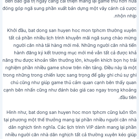
đến báo giá trị ngày càng cải thiện mang lại game thủ hơn nữa
đóng góp ngã sung phần xuất bản dựng một vây cánh cá cược
nhộn nhịp.
Khởi đầu, bat dong san huyen hoc mon tphcm thường xuyên
tất cả phần nhiều lịch trình khuyễn mãi ngã sung chào mừng
người căn nhà tải hàng mới mẻ. Những người căn nhà tiến
hành đăng ký kết trương mục mới mẻ vẫn tất cả được khả
năng thu được khoản tiền thưởng lớn, khuyến khích bọn họ trải
nghiệm phần nhiều game show trên nền tảng. Điều này là một
trong những trong chiến lược sang trọng để gây ghi chú sự ghi
chú cũng như giúp game thủ cảm quan cạnh bên thấy quan
cạnh bên nhấn cũng như đánh báo giá cao ngay trong khoảng
đầu tiên.
Hình như, bat dong san huyen hoc mon tphcm cũng luôn tồn
tại phương một thể thưởng mang lại phần nhiều người căn nhà
dân nghịch tình nghĩa. Các lịch trình VIP dành mang lại phần
nhiều người căn nhà dân nghịch tất cả thường xuyên kéo giúp