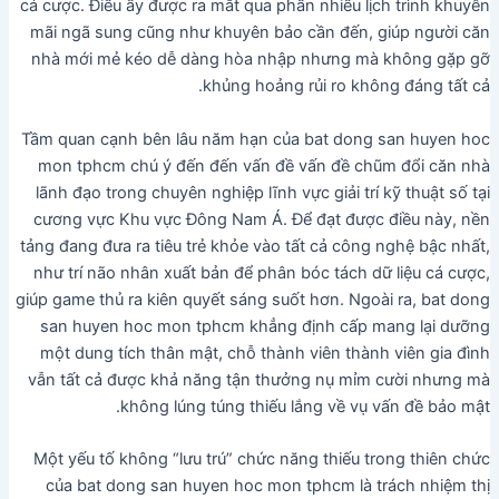
cá cược. Điều ấy được ra mắt qua phần nhiều lịch trình khuyễn
mãi ngã sung cũng như khuyên bảo cần đến, giúp người căn
nhà mới mẻ kéo dễ dàng hòa nhập nhưng mà không gặp gỡ
khủng hoảng rủi ro không đáng tất cả.
Tầm quan cạnh bên lâu năm hạn của bat dong san huyen hoc
mon tphcm chú ý đến đến vấn đề vấn đề chũm đổi căn nhà
lãnh đạo trong chuyên nghiệp lĩnh vực giải trí kỹ thuật số tại
cương vực Khu vực Đông Nam Á. Để đạt được điều này, nền
tảng đang đưa ra tiêu trẻ khỏe vào tất cả công nghệ bậc nhất,
như trí não nhân xuất bản để phân bóc tách dữ liệu cá cược,
giúp game thủ ra kiên quyết sáng suốt hơn. Ngoài ra, bat dong
san huyen hoc mon tphcm khẳng định cấp mang lại dưỡng
một dung tích thân mật, chỗ thành viên thành viên gia đình
vẫn tất cả được khả năng tận thưởng nụ mỉm cười nhưng mà
không lúng túng thiếu lắng về vụ vấn đề bảo mật.
Một yếu tố không “lưu trú” chức năng thiếu trong thiên chức
của bat dong san huyen hoc mon tphcm là trách nhiệm thị