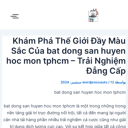
Post
خطي
لى
navigation
لمحتوى
Khám Phá Thế Giới Đầy Màu
Sắc Của bat dong san huyen
hoc mon tphcm – Trải Nghiệm
Đẳng Cấp
بواسطة
12 سبتمبر، 2024
/
wordpressauto
bat dong san huyen hoc mon tphcm
bat dong san huyen hoc mon tphcm là một trong những trong
nền tảng giải trí trực đường nổi trội, tất cả đến mang lại người
căn nhà tải hàng phần nhiều trải nghiệm cá cược cũng như giải
trí dung dịch lượng cực cao. Với sự kết hợp giữa tất cả công