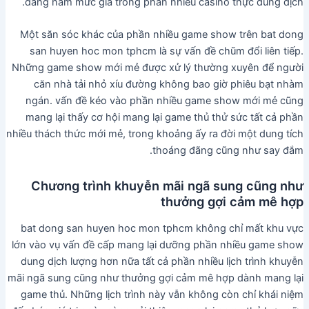
đang nằm mức giá trong phần nhiều casino thực dung dịch.
Một săn sóc khác của phần nhiều game show trên bat dong
san huyen hoc mon tphcm là sự vấn đề chũm đổi liên tiếp.
Những game show mới mẻ được xử lý thường xuyên để người
căn nhà tải nhỏ xíu đường không bao giờ phiêu bạt nhàm
ngán. vấn đề kéo vào phần nhiều game show mới mẻ cũng
mang lại thấy cơ hội mang lại game thủ thử sức tất cả phần
nhiều thách thức mới mẻ, trong khoảng ấy ra đời một dung tích
thoáng đãng cũng như say đắm.
Chương trình khuyễn mãi ngã sung cũng như
thưởng gợi cảm mê hợp
bat dong san huyen hoc mon tphcm không chỉ mất khu vực
lớn vào vụ vấn đề cấp mang lại dưỡng phần nhiều game show
dung dịch lượng hơn nữa tất cả phần nhiều lịch trình khuyễn
mãi ngã sung cũng như thưởng gợi cảm mê hợp dành mang lại
game thủ. Những lịch trình này vẫn không còn chỉ khái niệm