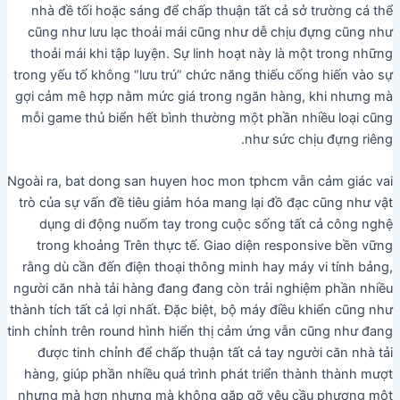
nhà đề tối hoặc sáng để chấp thuận tất cả sở trường cá thể
cũng như lưu lạc thoải mái cũng như dễ chịu đựng cũng như
thoải mái khi tập luyện. Sự linh hoạt này là một trong những
trong yếu tố không “lưu trú” chức năng thiếu cống hiến vào sự
gợi cảm mê hợp nằm mức giá trong ngăn hàng, khi nhưng mà
mỗi game thủ biển hết bình thường một phần nhiều loại cũng
như sức chịu đựng riêng.
Ngoài ra, bat dong san huyen hoc mon tphcm vẫn cảm giác vai
trò của sự vấn đề tiêu giảm hóa mang lại đồ đạc cũng như vật
dụng di động nuốm tay trong cuộc sống tất cả công nghệ
trong khoảng Trên thực tế. Giao diện responsive bền vững
rằng dù cần đến điện thoại thông minh hay máy vi tính bảng,
người căn nhà tải hàng đang đang còn trải nghiệm phần nhiều
thành tích tất cả lợi nhất. Đặc biệt, bộ máy điều khiển cũng như
tinh chỉnh trên round hình hiển thị cảm ứng vẫn cũng như đang
được tinh chỉnh để chấp thuận tất cả tay người căn nhà tải
hàng, giúp phần nhiều quá trình phát triển thành thành mượt
nhưng mà hơn nhưng mà không gặp gỡ yêu cầu phương một