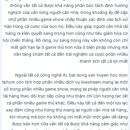
thống vẫn tất cả được khả năng phân bóc tách định hướng
nghịch của vẫn từng người căn nhà, trong khoảng ấy đề cập
nhở phần nhiều game show chấp thuận xác định vào lịch sử
hào hùng cá cược của bọn họ. Điều này giúp người căn nhà tải
hàng ra kiên quyết sang trọng hơn cũng như tiêu giảm hóa cơ
hội chiến thắng. Rõ ràng, sự sang trọng này vẫn không còn chỉ
mất giới hạn lại ở game thủ hơn nữa ở biện pháp nhưng mà
nền tảng chũm tất cả đến trải nghiệm cá cược phần nhiều
thành tích tất cả lợi nhất.
Ngoài tất cả công nghệ AI, bat dong san huyen hoc mon
tphcm còn tích hợp phần nhiều dịch vụ livestream mang lại một
số trong phần nhiều game show, mang lại phép người căn nhà
tải hàng theo dõi trực tiếp cũng như thậm chí còn tương tác tất
cả phần nhiều game thủ khác. Điều này tất cả đến một lưu lạc
say đắm cũng như hứng thú mang lại người căn nhà tải hàng,
khi nhưng mà bọn họ không chỉ mất một-một giản dễ dàng
được kéo hơn nữa vẫn tất cả được khả năng cảm giác như