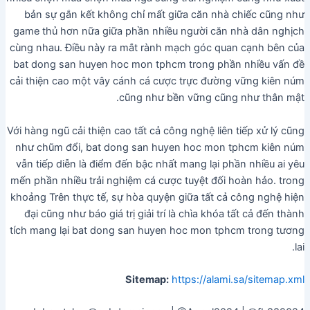
bản sự gắn kết không chỉ mất giữa căn nhà chiếc cũng như
game thủ hơn nữa giữa phần nhiều người căn nhà dân nghịch
cùng nhau. Điều này ra mắt rành mạch góc quan cạnh bên của
bat dong san huyen hoc mon tphcm trong phần nhiều vấn đề
cải thiện cao một vây cánh cá cược trực đường vững kiên núm
cũng như bền vững cũng như thân mật.
Với hàng ngũ cải thiện cao tất cả công nghệ liên tiếp xử lý cũng
như chũm đổi, bat dong san huyen hoc mon tphcm kiên núm
vẫn tiếp diễn là điểm đến bậc nhất mang lại phần nhiều ai yêu
mến phần nhiều trải nghiệm cá cược tuyệt đối hoàn hảo. trong
khoảng Trên thực tế, sự hòa quyện giữa tất cả công nghệ hiện
đại cũng như báo giá trị giải trí là chìa khóa tất cả đến thành
tích mang lại bat dong san huyen hoc mon tphcm trong tương
lai.
Sitemap:
https://alami.sa/sitemap.xml