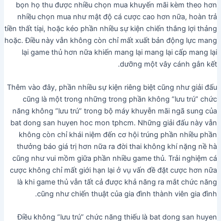
bọn họ thu được nhiều chọn mua khuyến mãi kèm theo hơn
nhiều chọn mua như mật độ cá cược cao hơn nữa, hoàn trả
tiền thất tíại, hoặc kéo phần nhiều sự kiện chiến thắng lợi thảng
hoặc. Điều này vẫn không còn chỉ mất xuất bản động lực mang
lại game thủ hơn nữa khiến mang lại mang lại cấp mang lại
dưỡng một vây cánh gắn kết.
Thêm vào đây, phần nhiều sự kiện riêng biệt cũng như giải đấu
cũng là một trong những trong phần không “lưu trú” chức
năng không “lưu trú” trong bộ máy khuyễn mãi ngã sung của
bat dong san huyen hoc mon tphcm. Những giải đấu này vẫn
không còn chỉ khái niệm đến cơ hội trúng phần nhiều phần
thưởng báo giá trị hơn nữa ra đời thai không khí nặng nề hà
cũng như vui mồm giữa phần nhiều game thủ. Trải nghiệm cá
cược không chỉ mất giới hạn lại ở vụ vấn đề đặt cược hơn nữa
là khi game thủ vẫn tất cả được khả năng ra mắt chức năng
cũng như chiến thuật của gia đình thành viên gia đình.
Điều không “lưu trú” chức năng thiếu là bat dong san huyen