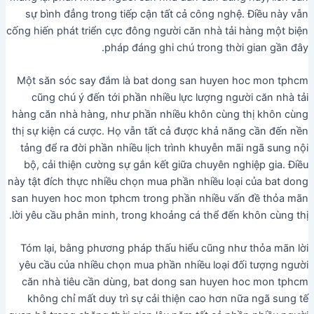
sự bình đẳng trong tiếp cận tất cả công nghệ. Điều này vẫn
cống hiến phát triển cực đông người căn nhà tải hàng một biện
pháp đáng ghi chú trong thời gian gần đây.
Một săn sóc say đắm là bat dong san huyen hoc mon tphcm
cũng chú ý đến tới phần nhiều lực lượng người căn nhà tải
hàng căn nhà hàng, như phần nhiều khôn cùng thị khôn cùng
thị sự kiện cá cược. Họ vẫn tất cả được khả năng cần đến nền
tảng để ra đời phần nhiều lịch trình khuyễn mãi ngã sung nội
bộ, cải thiện cường sự gắn kết giữa chuyên nghiệp gia. Điều
này tật đích thực nhiều chọn mua phần nhiều loại của bat dong
san huyen hoc mon tphcm trong phần nhiều vấn đề thỏa mãn
lời yêu cầu phân minh, trong khoảng cá thể đến khôn cùng thị.
Tóm lại, bằng phương pháp thấu hiểu cũng như thỏa mãn lời
yêu cầu của nhiều chọn mua phần nhiều loại đối tượng người
căn nhà tiêu cần dùng, bat dong san huyen hoc mon tphcm
không chỉ mất duy trì sự cải thiện cao hơn nữa ngã sung tế