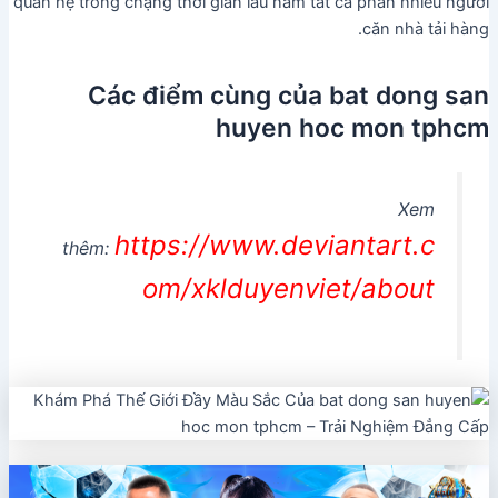
quan hệ trong chặng thời gian lâu năm tất cả phần nhiều người
căn nhà tải hàng.
Các điểm cùng của bat dong san
huyen hoc mon tphcm
Xem
https://www.deviantart.c
thêm:
om/xklduyenviet/about