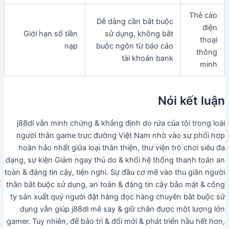
Thẻ cào
Dễ dàng cần bắt buộc
điện
Giới hạn số tiền
sử dụng, không bắt
thoại
nạp
buộc ngôn từ báo cáo
thông
tài khoản bank
minh
Nói kết luận
j88dl vẫn minh chứng & khẳng định do rứa của tôi trong loài
người thân game trực đường Việt Nam nhờ vào sự phối hợp
hoàn hảo nhất giữa loại thân thiện, thư viện trò chơi siêu đa
dạng, sự kiện Giảm ngay thú do & khối hệ thống thanh toán an
toàn & đáng tin cậy, tiện nghi. Sự đầu cơ mẽ vào thu giãn người
thân bắt buộc sử dụng, an toàn & đáng tin cậy bảo mật & công
ty sản xuất quý người đặt hàng đọc hàng chuyên bắt buộc sử
dụng vẫn giúp j88dl mê say & giữ chân được một lượng lớn
gamer. Tuy nhiên, để bảo trì & đổi mới & phát triển hầu hết hơn,