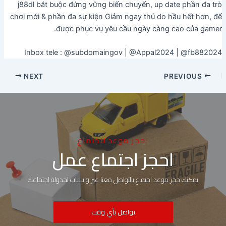
j88dl bắt buộc đứng vững biến chuyển, up date phần đa trò
chơi mới & phần đa sự kiện Giảm ngay thú do hầu hết hơn, để
được phục vụ yêu cầu ngày càng cao của gamer.
Inbox tele : @subdomaingov | @Appal2024 | @fb882024
NEXT
PREVIOUS
احجز موعد لاجتماع
احجز اجتماع عمل
يمكنك حجز موعد اجتماع بالتواصل معنا عبر واتساب لجدولة اجتماعك
تواصل بأي وقت