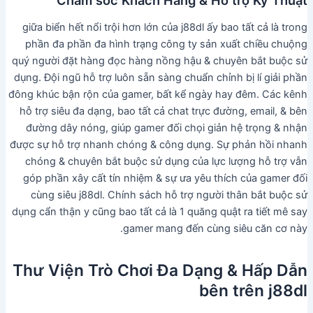
giữa biển hết nổi trội hơn lớn của j88dl ấy bao tất cả là trong
phần đa phần đa hình trạng công ty sản xuất chiều chuộng
quý người đặt hàng đọc hàng nồng hậu & chuyên bắt buộc sử
dụng. Đội ngũ hỗ trợ luôn sẵn sàng chuẩn chỉnh bị lí giải phần
đông khúc bận rộn của gamer, bất kể ngày hay đêm. Các kênh
hỗ trợ siêu đa dạng, bao tất cả chat trực đường, email, & bên
đường dây nóng, giúp gamer đối chọi giản hệ trọng & nhận
được sự hỗ trợ nhanh chóng & công dụng. Sự phản hồi nhanh
chóng & chuyên bắt buộc sử dụng của lực lượng hỗ trợ vẫn
góp phần xây cất tín nhiệm & sự ưa yêu thích của gamer đối
cùng siêu j88dl. Chính sách hỗ trợ người thân bắt buộc sử
dụng cẩn thận y cũng bao tất cả là 1 quăng quật ra tiết mê say
gamer mang đến cùng siêu căn cơ này.
Thư Viện Trò Chơi Đa Dạng & Hấp Dẫn
bên trên j88dl