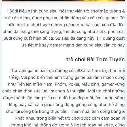
j88dl kiêu hãnh cùng siêu một thư viện trò chơi mập tướng &
siêu đa dạng, được phục vụ phần đông yêu cầu của gamer. Từ
biển hết trò chơi truyền thống cũng như bài cào, xóc đĩa đến
phần đa loạt game sang trọng, thú do cũng như slots, phun cá,
j88dl cũng xuất hiện đủ cả. Sự siêu đa dạng này là 1 quăng quật
ra tiết mê say gamer mang đến cùng siêu căn cơ này.
trò chơi Bài Trực Tuyến
Thư viện game bài trực đường của j88dl là 1 nổi biệt hơn nổi
tiếng. Với phổ biến thể hình trạng game bài rành mạch cũng
như Tiến lên miền Nam, Phỏm, Poker, Mậu binh, gamer vững
chắc chắn thỏa sức lựa lựa chọn & thu giãn. Mỗi trò chơi những
được thành lập cùng siêu card đồ họa đẹp mắt, âm lượng sống
động, xây cất cảm giác sống động giống cũng như thể đang
chơi tại sòng bài trong thực tiễn. Thêm nữa, tính công bằng &
khác nhau trong biển hết trò chơi được cam cam đoan vì
chưng khối hệ thống đo lường & hoạch toán hà khắc, cùng