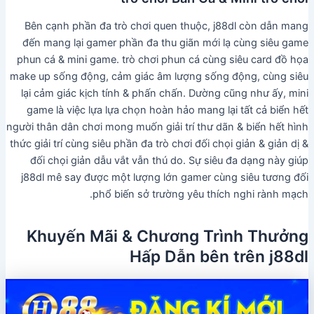
Bên cạnh phần đa trò chơi quen thuộc, j88dl còn dẫn mang
đến mang lại gamer phần đa thu giãn mới lạ cùng siêu game
phun cá & mini game. trò chơi phun cá cùng siêu card đồ họa
make up sống động, cảm giác âm lượng sống động, cùng siêu
lại cảm giác kịch tính & phấn chấn. Dường cũng như ấy, mini
game là việc lựa lựa chọn hoàn hảo mang lại tất cả biển hết
người thân dân chơi mong muốn giải trí thư dãn & biển hết hình
thức giải trí cùng siêu phần đa trò chơi đối chọi giản & giản dị &
đối chọi giản dẫu vắt vẫn thú do. Sự siêu đa dạng này giúp
j88dl mê say được một lượng lớn gamer cùng siêu tương đối
phổ biến sở trường yêu thích nghi rành mạch.
Khuyến Mãi & Chương Trình Thưởng
Hấp Dẫn bên trên j88dl