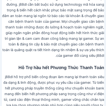
đường. j88dl cần bắt buộc sử dụng technology mã hóa sang
trọng & biển hết cách khắc phục bảo mật sang trọng để bảo
đảm an toàn mang lại ngôn từ báo cáo tài khoản & chuyển giao
căn bệnh thanh toán của gamer. Mọi chuyển giao căn bệnh
thanh toán những được đo lường & hoạch toán nghiêm ngặt,
giúp ngăn ngăn phần đông hoạt động biển hết hình thức giải
trí gian lận & cam cam đoan công bằng mang lại gamer. Sự an
toàn & đáng tin cậy & bảo mật chuyển giao căn bệnh thanh
toán là quăng quật ra tiết hình dạng tín nhiệm & sự ưa yêu thích
của gamer đối cùng siêu j88dl.
Hỗ Trợ hầu hết Phương Thức Thanh Toán
j88dl hỗ trợ phổ biến công đoạn làm mang lại thanh toán siêu
đa dạng & linh động, được phục vụ yêu cầu của gamer. Từ biển
hết phương pháp truyền thống cũng như chuyển khoản bank
mang đến biển hết phương pháp sang trọng cũng như ví điện
tử, card cào điện thoại thông minh, gamer vững chắc chắn lựa
lựa lựa chọn phương pháp phù hợp cùng siêu người công ty.