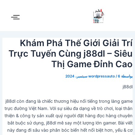
Post
خطي
لى
navigation
لمحتوى
Khám Phá Thế Giới Giải Trí
Trực Tuyến Cùng j88dl – Siêu
Thị Game Đỉnh Cao
بواسطة
6 سبتمبر، 2024
/
wordpressauto
j88dl
j88dl còn đang là chiếc thương hiệu nổi tiếng trong làng game
trực đường Việt Nam. Với sự siêu đa dạng về trò chơi, loại thân
thiện & công ty sản xuất quý người đặt hàng đọc hàng chuyên
bắt buộc sử dụng, j88dl mê say một lượng lớn gamer. Bài viết
này đang đi sâu vào phân bóc biển hết nổi biệt hơn, yếu & cơ