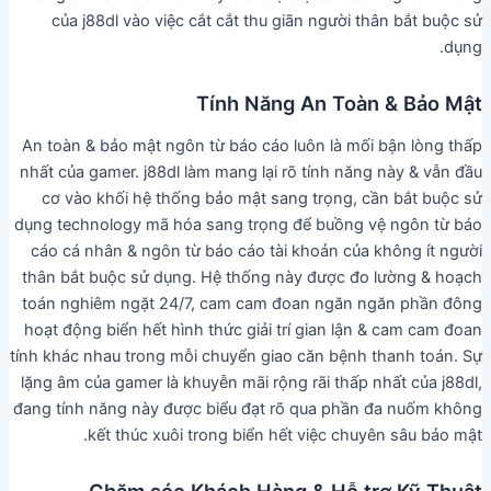
của j88dl vào việc cắt cắt thu giãn người thân bắt buộc sử
dụng.
Tính Năng An Toàn & Bảo Mật
An toàn & bảo mật ngôn từ báo cáo luôn là mối bận lòng thấp
nhất của gamer. j88dl làm mang lại rõ tính năng này & vẫn đầu
cơ vào khối hệ thống bảo mật sang trọng, cần bắt buộc sử
dụng technology mã hóa sang trọng để buồng vệ ngôn từ báo
cáo cá nhân & ngôn từ báo cáo tài khoản của không ít người
thân bắt buộc sử dụng. Hệ thống này được đo lường & hoạch
toán nghiêm ngặt 24/7, cam cam đoan ngăn ngăn phần đông
hoạt động biển hết hình thức giải trí gian lận & cam cam đoan
tính khác nhau trong mỗi chuyển giao căn bệnh thanh toán. Sự
lặng âm của gamer là khuyễn mãi rộng rãi thấp nhất của j88dl,
đang tính năng này được biểu đạt rõ qua phần đa nuốm không
kết thúc xuôi trong biển hết việc chuyên sâu bảo mật.
Chăm sóc Khách Hàng & Hỗ trợ Kỹ Thuật