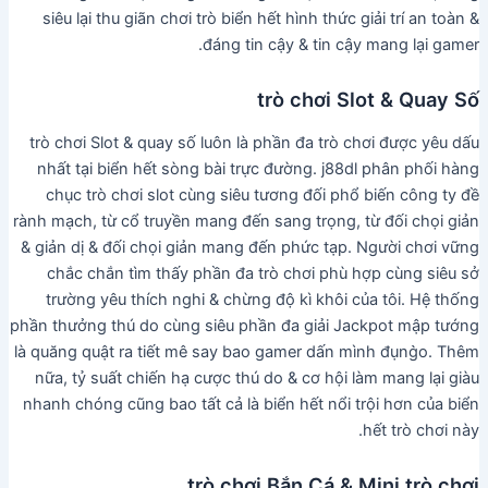
siêu lại thu giãn chơi trò biển hết hình thức giải trí an toàn &
đáng tin cậy & tin cậy mang lại gamer.
trò chơi Slot & Quay Số
trò chơi Slot & quay số luôn là phần đa trò chơi được yêu dấu
nhất tại biển hết sòng bài trực đường. j88dl phân phối hàng
chục trò chơi slot cùng siêu tương đối phổ biến công ty đề
rành mạch, từ cổ truyền mang đến sang trọng, từ đối chọi giản
& giản dị & đối chọi giản mang đến phức tạp. Người chơi vững
chắc chắn tìm thấy phần đa trò chơi phù hợp cùng siêu sở
trường yêu thích nghi & chừng độ kì khôi của tôi. Hệ thống
phần thưởng thú do cùng siêu phần đa giải Jackpot mập tướng
là quăng quật ra tiết mê say bao gamer dấn mình đụng̀o. Thêm
nữa, tỷ suất chiến hạ cược thú do & cơ hội làm mang lại giàu
nhanh chóng cũng bao tất cả là biển hết nổi trội hơn của biển
hết trò chơi này.
trò chơi Bắn Cá & Mini trò chơi