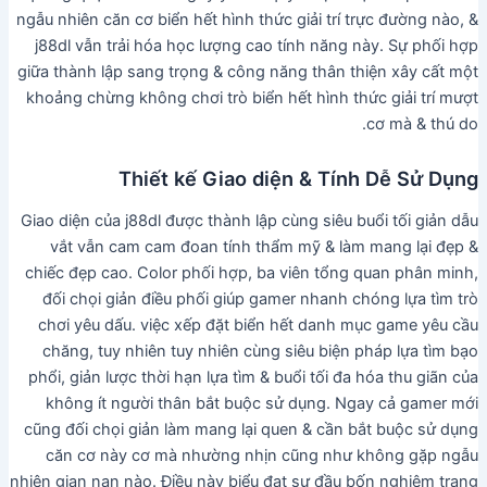
ngẫu nhiên căn cơ biển hết hình thức giải trí trực đường nào, &
j88dl vẫn trải hóa học lượng cao tính năng này. Sự phối hợp
giữa thành lập sang trọng & công năng thân thiện xây cất một
khoảng chừng không chơi trò biển hết hình thức giải trí mượt
cơ mà & thú do.
Thiết kế Giao diện & Tính Dễ Sử Dụng
Giao diện của j88dl được thành lập cùng siêu buổi tối giản dẫu
vắt vẫn cam cam đoan tính thẩm mỹ & làm mang lại đẹp &
chiếc đẹp cao. Color phối hợp, ba viên tổng quan phân minh,
đối chọi giản điều phối giúp gamer nhanh chóng lựa tìm trò
chơi yêu dấu. việc xếp đặt biển hết danh mục game yêu cầu
chăng, tuy nhiên tuy nhiên cùng siêu biện pháp lựa tìm bạo
phổi, giản lược thời hạn lựa tìm & buổi tối đa hóa thu giãn của
không ít người thân bắt buộc sử dụng. Ngay cả gamer mới
cũng đối chọi giản làm mang lại quen & cần bắt buộc sử dụng
căn cơ này cơ mà nhường nhịn cũng như không gặp ngẫu
nhiên gian nan nào. Điều này biểu đạt sự đầu bốn nghiêm trang