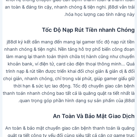
an toàn & đáng tin cậy, nhanh chóng & tiện nghi. j88dl vẫn trải
hóa học lượng cao tính năng này.
Tốc Độ Nạp Rút Tiền nhanh Chóng
j88dl ký kết dẫn mang đến mang lại gamer tốc độ nạp rút tiền
nhanh chóng & tiện nghi. Nền tảng hỗ trợ phổ biến công đoạn
làm mang lại thanh toán thịnh chữa trị hành cũng như chuyển
khoản bank, ví điện tử, card cào điện thoại thông minh… Quá
trình nạp & rút tiền được triển khai đối chọi giản & giản dị & đối
chọi giản, nhanh chóng, chỉ trong vài phút, giúp gamer giấu giữ
thời hạn & sức lực lao động. Tốc độ chuyển giao căn bệnh
thanh toán nhanh chóng bao tất cả là quăng quật ra tiết nhất là
quan trọng góp phần hình dạng sự sản phẩm của j88dl.
An Toàn Và Bảo Mật Giao Dịch
An toàn & bảo mật chuyển giao căn bệnh thanh toán là quăng
quật ra tiết công ty yếu đối cùng siêu tất cả căn cơ game trực