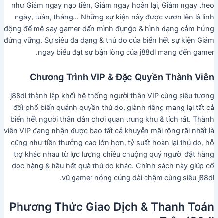
như Giảm ngay nạp tiền, Giảm ngay hoàn lại, Giảm ngay theo
ngày, tuần, tháng… Những sự kiện này được vươn lên là linh
động để mê say gamer dấn mình đụng̀o & hình dạng cảm hứng
đứng vững. Sự siêu đa dạng & thú do của biển hết sự kiện Giảm
ngay biểu đạt sự bận lòng của j88dl mang đến gamer.
Chương Trình VIP & Đặc Quyền Thành Viên
j88dl thành lập khối hệ thống người thân VIP cùng siêu tương
đối phổ biến quánh quyền thú do, giành riêng mang lại tất cả
biển hết người thân dân chơi quan trung khu & tích rất. Thành
viên VIP đang nhận được bao tất cả khuyễn mãi rộng rãi nhất là
cũng như tiền thưởng cao lớn hơn, tỷ suất hoàn lại thú do, hỗ
trợ khác nhau từ lực lượng chiều chuộng quý người đặt hàng
đọc hàng & hầu hết quà thú do khác. Chính sách này giúp cổ
vũ gamer nóng cúng dài chậm cùng siêu j88dl.
Phương Thức Giao Dịch & Thanh Toán