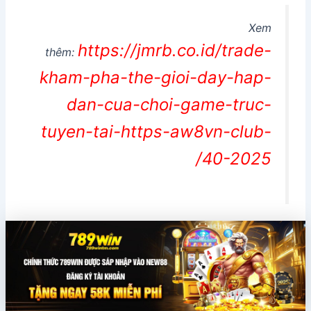
Xem
https://jmrb.co.id/trade-
thêm:
kham-pha-the-gioi-day-hap-
dan-cua-choi-game-truc-
tuyen-tai-https-aw8vn-club-
40-2025/