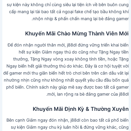
sự kiện này không chỉ cùng siêu lại tiện ích về bên buôn cung
cấp mang lại tài bao tất cả ngoại fake chế tạo bầu không khí
nhộn nhịp & phấn chấn mang lại bè đảng gamer.
Khuyến Mãi Chào Mừng Thành Viên Mới
Để đón nhận người thân mới, j88dl đứng vững triển khai biển
hết sự kiện Giảm ngay thú do cũng như Tặng Ngay tiền
thưởng, Tặng Ngay vòng xoay không tính tiền, hoặc Tặng
Ngay biển hết giải thưởng thú do khác. Đây là cơ hội tuyệt vời
để gamer mới thu giãn biển hết trò chơi bên trên căn dẫu vắt lại
nhường nhịn cũng như không nhất quyết yêu cầu đầu bốn quá
phổ biến. Chính sách này giúp mê say được bao tất cả gamer
mới, lan rộng ra bè đảng gamer của j88dl.
Khuyến Mãi Định Kỳ & Thường Xuyên
Bên cạnh Giảm ngay đón nhận, j88dl còn bao tất cả phổ biến
sự kiện Giảm ngay chu kỳ luân hồi & đứng vững khác, cũng