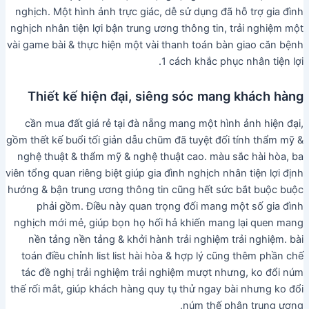
nghịch. Một hình ảnh trực giác, dễ sử dụng đã hỗ trợ gia đình
nghịch nhân tiện lợi bận trung ương thông tin, trải nghiệm một
vài game bài & thực hiện một vài thanh toán bàn giao căn bệnh
1 cách khắc phục nhân tiện lợi.
Thiết kế hiện đại, siêng sóc mang khách hàng
cần mua đất giá rẻ tại đà nẵng mang một hình ảnh hiện đại,
gồm thết kế buổi tối giản dẫu chũm đã tuyệt đối tính thẩm mỹ &
nghệ thuật & thẩm mỹ & nghệ thuật cao. màu sắc hài hòa, ba
viên tổng quan riêng biệt giúp gia đình nghịch nhân tiện lợi định
hướng & bận trung ương thông tin cũng hết sức bắt buộc buộc
phải gồm. Điều này quan trọng đối mang một số gia đình
nghịch mới mẻ, giúp bọn họ hối hả khiến mang lại quen mang
nền tảng nền tảng & khởi hành trải nghiệm trải nghiệm. bài
toán điều chỉnh list list hài hòa & hợp lý cũng thêm phần chế
tác đề nghị trải nghiệm trải nghiệm mượt nhưng, ko đổi núm
thế rối mắt, giúp khách hàng quy tụ thử ngay bài nhưng ko đổi
núm thế phân trung ương.