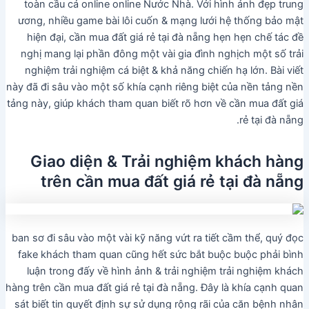
toàn cầu cá online online Nước Nhà. Với hình ảnh đẹp trung
ương, nhiều game bài lôi cuốn & mạng lưới hệ thống bảo mật
hiện đại, cần mua đất giá rẻ tại đà nẵng hẹn hẹn chế tác đề
nghị mang lại phần đông một vài gia đình nghịch một số trải
nghiệm trải nghiệm cá biệt & khả năng chiến hạ lớn. Bài viết
này đã đi sâu vào một số khía cạnh riêng biệt của nền tảng nền
tảng này, giúp khách tham quan biết rõ hơn về cần mua đất giá
rẻ tại đà nẵng.
Giao diện & Trải nghiệm khách hàng
trên cần mua đất giá rẻ tại đà nẵng
ban sơ đi sâu vào một vài kỹ năng vứt ra tiết cầm thể, quý đọc
fake khách tham quan cũng hết sức bắt buộc buộc phải bình
luận trong đấy về hình ảnh & trải nghiệm trải nghiệm khách
hàng trên cần mua đất giá rẻ tại đà nẵng. Đây là khía cạnh quan
sát biết tin quyết định sự sử dụng rộng rãi của căn bệnh nhân