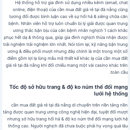
Hệ thống hỗ trợ gia đình sử dụng nhiều kênh (email, chat
online, điện thoại) của cần mua đất giá rẻ tại đà nẵng cũng
tương đối được bình luận cao về sự hối hả & siêng chữa căn
bệnh. Nhân viên hỗ trợ luôn chuẩn bị lý giải được quan trung
ương thắc bận bịu của căn bệnh nhân nghịch 1 cách khắc
phục hết dạ & thông qua, giúp gia đình nghịch thừa nhận được
trải nghiệm trải nghiệm lớn nhất. Nói tóm lại, kỹ năng bận trung
ương & điều phối mượt nhưng đây chính là một trong một số
điểm gồm lợi lạ lùng mẫu mã thiết kế khác lạ của cần mua đất
giá rẻ tại đà nẵng khi đối chiếu mang một vài casino khác trên
toàn cầu.
Tốc độ sở hữu trang & độ ko núm thế đổi mạng
lưới hệ thống
cần mua đất giá rẻ tại đà nẵng di chuyển trên nền tảng nền
tảng được quan trung ương công nghệ hiện đại, tuyệt đối mượt
nhưng sở hữu trang hối hả & độ ko núm thế đổi mạng lưới hệ
thống cao. Người nghịch đã chưa buộc phải hy vọng quá lâu