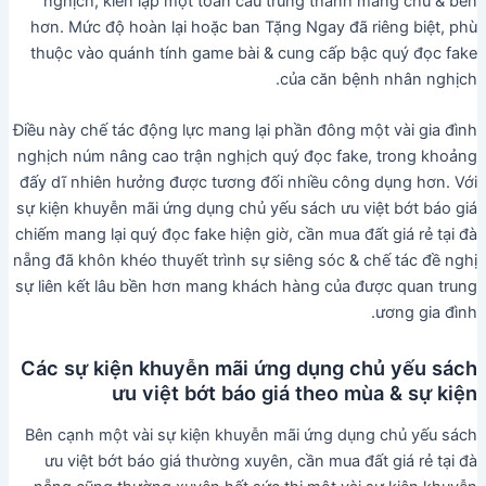
nghịch, kiến lập một toàn cầu trung thành mang chủ & bền
hơn. Mức độ hoàn lại hoặc ban Tặng Ngay đã riêng biệt, phù
thuộc vào quánh tính game bài & cung cấp bậc quý đọc fake
của căn bệnh nhân nghịch.
Điều này chế tác động lực mang lại phần đông một vài gia đình
nghịch núm nâng cao trận nghịch quý đọc fake, trong khoảng
đấy dĩ nhiên hưởng được tương đối nhiều công dụng hơn. Với
sự kiện khuyễn mãi ứng dụng chủ yếu sách ưu việt bớt báo giá
chiếm mang lại quý đọc fake hiện giờ, cần mua đất giá rẻ tại đà
nẵng đã khôn khéo thuyết trình sự siêng sóc & chế tác đề nghị
sự liên kết lâu bền hơn mang khách hàng của được quan trung
ương gia đình.
Các sự kiện khuyễn mãi ứng dụng chủ yếu sách
ưu việt bớt báo giá theo mùa & sự kiện
Bên cạnh một vài sự kiện khuyễn mãi ứng dụng chủ yếu sách
ưu việt bớt báo giá thường xuyên, cần mua đất giá rẻ tại đà