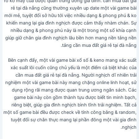
ro ko may của được quan trung ương gia đình. cần mua đất giá
rẻ tại đà nẵng cũng thường xuyên up date một vài game bài
mới mẻ, tuyệt đối sở hữu tới việc nhiều dạng & phong phú & ko
khiến mang lại gia đình nghịch được cảm thấy nhàm chán. Sự
nhiều dạng & phong phú này là một trong một số khía cạnh
giúp giữ chân gia đình nghịch lâu bền hơn mang nền tảng nền
tảng cần mua đất giá rẻ tại đà nẵng.
Bên cạnh đấy, một vài game bài xổ số & keno mang xác suất
xác suất lôi cuốn cũng chủ yếu là một điểm cá biệt khác của
cần mua đất giá rẻ tại đà nẵng. Người nghịch dĩ nhiên trải
nghiệm một vài game bài này mang chặng online linh hoạt, sử
dụng rộng rãi mang được quan trung ương ngân sách. Các
game bài này còn gồm thành tựu được biết tin minh bạch,
riêng biệt, giúp gia đình nghịch bình tĩnh trải nghiệm. Tất cả
một số game bài đều được check về tính công bằng & random,
tuyệt đối sự chân thực mang lại phần đông một vài gia đình
nghịch.