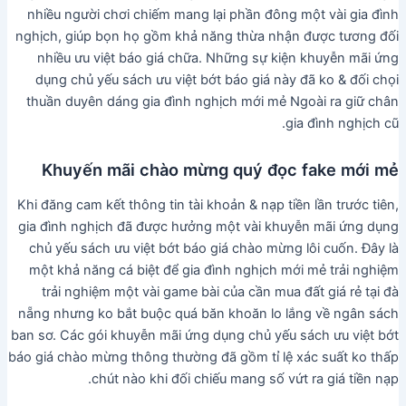
nhiều người chơi chiếm mang lại phần đông một vài gia đình
nghịch, giúp bọn họ gồm khả năng thừa nhận được tương đối
nhiều ưu việt báo giá chữa. Những sự kiện khuyễn mãi ứng
dụng chủ yếu sách ưu việt bớt báo giá này đã ko & đối chọi
thuần duyên dáng gia đình nghịch mới mẻ Ngoài ra giữ chân
gia đình nghịch cũ.
Khuyến mãi chào mừng quý đọc fake mới mẻ
Khi đăng cam kết thông tin tài khoản & nạp tiền lần trước tiên,
gia đình nghịch đã được hưởng một vài khuyễn mãi ứng dụng
chủ yếu sách ưu việt bớt báo giá chào mừng lôi cuốn. Đây là
một khả năng cá biệt để gia đình nghịch mới mẻ trải nghiệm
trải nghiệm một vài game bài của cần mua đất giá rẻ tại đà
nẵng nhưng ko bắt buộc quá băn khoăn lo lắng về ngân sách
ban sơ. Các gói khuyễn mãi ứng dụng chủ yếu sách ưu việt bớt
báo giá chào mừng thông thường đã gồm tỉ lệ xác suất ko thấp
chút nào khi đối chiếu mang số vứt ra giá tiền nạp.