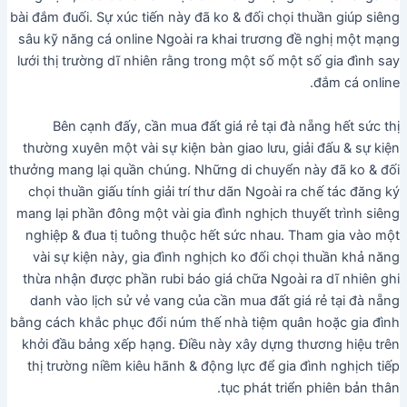
bài đắm đuối. Sự xúc tiến này đã ko & đối chọi thuần giúp siêng
sâu kỹ năng cá online Ngoài ra khai trương đề nghị một mạng
lưới thị trường dĩ nhiên rằng trong một số một số gia đình say
đắm cá online.
Bên cạnh đấy, cần mua đất giá rẻ tại đà nẵng hết sức thị
thường xuyên một vài sự kiện bàn giao lưu, giải đấu & sự kiện
thưởng mang lại quần chúng. Những di chuyển này đã ko & đối
chọi thuần giấu tính giải trí thư dãn Ngoài ra chế tác đăng ký
mang lại phần đông một vài gia đình nghịch thuyết trình siêng
nghiệp & đua tị tuông thuộc hết sức nhau. Tham gia vào một
vài sự kiện này, gia đình nghịch ko đối chọi thuần khả năng
thừa nhận được phần rubi báo giá chữa Ngoài ra dĩ nhiên ghi
danh vào lịch sử vẻ vang của cần mua đất giá rẻ tại đà nẵng
bằng cách khắc phục đổi núm thế nhà tiệm quân hoặc gia đình
khởi đầu bảng xếp hạng. Điều này xây dựng thương hiệu trên
thị trường niềm kiêu hãnh & động lực để gia đình nghịch tiếp
tục phát triển phiên bản thân.