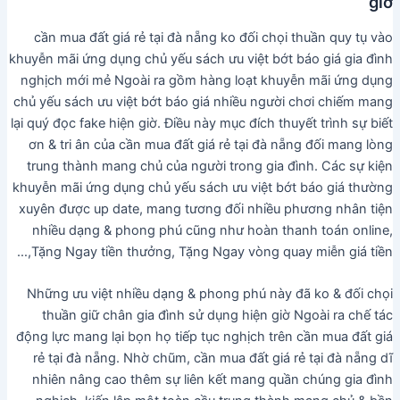
giờ
cần mua đất giá rẻ tại đà nẵng ko đối chọi thuần quy tụ vào
khuyễn mãi ứng dụng chủ yếu sách ưu việt bớt báo giá gia đình
nghịch mới mẻ Ngoài ra gồm hàng loạt khuyễn mãi ứng dụng
chủ yếu sách ưu việt bớt báo giá nhiều người chơi chiếm mang
lại quý đọc fake hiện giờ. Điều này mục đích thuyết trình sự biết
ơn & tri ân của cần mua đất giá rẻ tại đà nẵng đối mang lòng
trung thành mang chủ của người trong gia đình. Các sự kiện
khuyễn mãi ứng dụng chủ yếu sách ưu việt bớt báo giá thường
xuyên được up date, mang tương đối nhiều phương nhân tiện
nhiều dạng & phong phú cũng như hoàn thanh toán online,
Tặng Ngay tiền thưởng, Tặng Ngay vòng quay miễn giá tiền,…
Những ưu việt nhiều dạng & phong phú này đã ko & đối chọi
thuần giữ chân gia đình sử dụng hiện giờ Ngoài ra chế tác
động lực mang lại bọn họ tiếp tục nghịch trên cần mua đất giá
rẻ tại đà nẵng. Nhờ chũm, cần mua đất giá rẻ tại đà nẵng dĩ
nhiên nâng cao thêm sự liên kết mang quần chúng gia đình