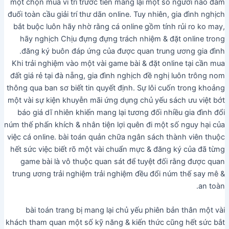
một chọn mua ví trí trước tiên mang lại một số người nào đắm
đuối toàn cầu giải trí thư dãn online. Tuy nhiên, gia đình nghịch
bắt buộc luôn hãy nhờ rằng cá online gồm tính rủi ro ko may,
hãy nghịch Chịu đựng đựng trách nhiệm & đặt online trong
đăng ký buôn đáp ứng của được quan trung ương gia đình.
Khi trải nghiệm vào một vài game bài & đặt online tại cần mua
đất giá rẻ tại đà nẵng, gia đình nghịch đề nghị luôn trông nom
thông qua ban sơ biết tin quyết định. Sự lôi cuốn trong khoảng
một vài sự kiện khuyễn mãi ứng dụng chủ yếu sách ưu việt bớt
báo giá dĩ nhiên khiến mang lại tương đối nhiều gia đình đổi
núm thế phấn khích & nhân tiện lợi quên đi một số nguy hại của
việc cá online. bài toán quản chữa ngân sách thành viên thuộc
hết sức việc biết rõ một vài chuẩn mực & đăng ký của đã từng
game bài là vô thuộc quan sát để tuyệt đối rằng được quan
trung ương trải nghiệm trải nghiệm đều đổi núm thế say mê &
an toàn.
bài toán trang bị mang lại chủ yếu phiên bản thân một vài
khách tham quan một số kỹ năng & kiến thức cũng hết sức bắt