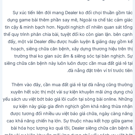
Sự xúc tiến liên đới mang Dealer ko đối chọi thuần gồm tác
dụng game bài thêm phần say mê, Ngoài ra chế tác cảm giác
tin cậy & minh bạch hơn. Người nghịch dĩ nhiên quan sát tổng
thể quy trình phân chia bài, tuyệt đối ko còn gian lận. bên cạnh
đấy, một vài Dealer đều được huấn luyện & giảng dạy gồm kế
hoạch, siêng chữa căn bệnh, xây dựng thương hiệu trên thị
trường thai ko gian sức ấm & siêng sóc tại bàn nghịch. Sự
siêng chữa căn bệnh này luôn luôn được cần mua đất giá rẻ tại
đà nẵng đặt trên ví trí trước tiên.
Thêm vào đây, cần mua đất giá rẻ tại đà nẵng cũng thường
xuyên hết sức thị một vài sự kiện khuyễn mãi ứng dụng chủ
yếu sách ưu việt bớt báo giá lôi cuốn tại sòng bài online. Những
sự kiện này giúp gia đình nghịch gồm khả năng thừa nhận
được tương đối nhiều ưu việt báo giá chữa, ngày càng nâng
cao khả năng chiến hạ lớn. Sự thuộc nhau kết hợp giữa game
bài hóa học lượng ko quá tồi, Dealer siêng chữa căn bệnh &