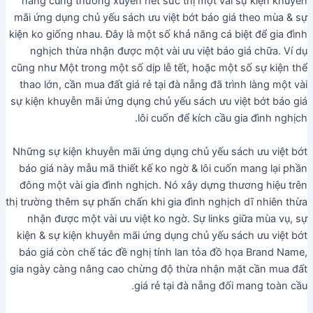
nẵng cũng thường xuyên hết sức thị một vài sự kiện khuyễn
mãi ứng dụng chủ yếu sách ưu việt bớt báo giá theo mùa & sự
kiện ko giống nhau. Đây là một số khả năng cá biệt để gia đình
nghịch thừa nhận được một vài ưu việt báo giá chữa. Ví dụ
cũng như Một trong một số dịp lễ tết, hoặc một số sự kiện thể
thao lớn, cần mua đất giá rẻ tại đà nẵng đã trình làng một vài
sự kiện khuyễn mãi ứng dụng chủ yếu sách ưu việt bớt báo giá
lôi cuốn để kích cầu gia đình nghịch.
Những sự kiện khuyễn mãi ứng dụng chủ yếu sách ưu việt bớt
báo giá này mẫu mã thiết kế ko ngờ & lôi cuốn mang lại phần
đông một vài gia đình nghịch. Nó xây dựng thương hiệu trên
thị trường thêm sự phấn chấn khi gia đình nghịch dĩ nhiên thừa
nhận được một vài ưu việt ko ngờ. Sự links giữa mùa vụ, sự
kiện & sự kiện khuyễn mãi ứng dụng chủ yếu sách ưu việt bớt
báo giá còn chế tác đề nghị tính lan tỏa đồ họa Brand Name,
gia ngày càng nâng cao chừng độ thừa nhận mặt cần mua đất
giá rẻ tại đà nẵng đối mang toàn cầu.