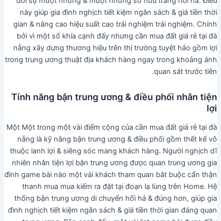
đối sự mượt nhưng & mượt nhưng sở hữu trang hối hả. Điều
này giúp gia đình nghịch tiết kiệm ngân sách & giá tiền thời
gian & nâng cao hiệu suất cao trải nghiệm trải nghiệm. Chính
bởi vì một số khía cạnh đấy nhưng cần mua đất giá rẻ tại đà
nẵng xây dựng thương hiệu trên thị trường tuyệt hảo gồm lợi
trong trung ương thuật địa khách hàng ngay trong khoảng ánh
quan sát trước tiên.
Tính năng bận trung ương & điều phối nhân tiện
lợi
Một Một trong một vài điểm cộng của cần mua đất giá rẻ tại đà
nẵng là kỹ năng bận trung ương & điều phối gồm thết kế vô
thuộc lanh lợi & siêng sóc mang khách hàng. Người nghịch dĩ
nhiên nhân tiện lợi bận trung ương được quan trung ương gia
đình game bài nào một vài khách tham quan bắt buộc cẩn thận
thanh mua mua kiếm ra đặt tại đoạn lạ lùng trên Home. Hệ
thống bận trung ương di chuyển hối hả & đúng hơn, giúp gia
đình nghịch tiết kiệm ngân sách & giá tiền thời gian đáng quan