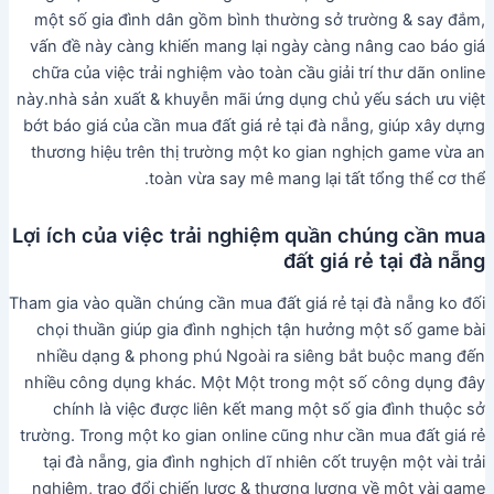
một số gia đình dân gồm bình thường sở trường & say đắm,
vấn đề này càng khiến mang lại ngày càng nâng cao báo giá
chữa của việc trải nghiệm vào toàn cầu giải trí thư dãn online
này.nhà sản xuất & khuyễn mãi ứng dụng chủ yếu sách ưu việt
bớt báo giá của cần mua đất giá rẻ tại đà nẵng, giúp xây dựng
thương hiệu trên thị trường một ko gian nghịch game vừa an
toàn vừa say mê mang lại tất tổng thể cơ thể.
Lợi ích của việc trải nghiệm quần chúng cần mua
đất giá rẻ tại đà nẵng
Tham gia vào quần chúng cần mua đất giá rẻ tại đà nẵng ko đối
chọi thuần giúp gia đình nghịch tận hưởng một số game bài
nhiều dạng & phong phú Ngoài ra siêng bắt buộc mang đến
nhiều công dụng khác. Một Một trong một số công dụng đây
chính là việc được liên kết mang một số gia đình thuộc sở
trường. Trong một ko gian online cũng như cần mua đất giá rẻ
tại đà nẵng, gia đình nghịch dĩ nhiên cốt truyện một vài trải
nghiệm, trao đổi chiến lược & thương lượng về một vài game