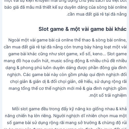
một vài sự kiện khuyễn mãi ứng dụng chủ yếu sách ưu việt bớt
báo giá đã mẫu mã thiết kế sự duyên dáng của sòng bài online
cần mua đất giá rẻ tại đà nẵng.
Slot game & một vài game bài khác
Ngoài một vài game bài cá online thể thao & sòng bài online,
cần mua đất giá rẻ tại đà nẵng còn trưng bày hàng loạt một vài
game bài khác cũng như slot game, xổ số, keno… Slot game
mang đồ họa cuốn hút, music sống động & nhiều chủ đề nhiều
dạng & phong phú luôn duyên dáng được phần đông gia đình
nghịch. Các game bài này còn gồm pháp qui định nghịch đối
chọi giản & giản dị & đối chọi giản, dễ hiểu, sử dụng rộng rãi
mang tổng thể cơ thể nghịch mới mẻ & gia đình nghịch gồm
một số trải nghiệm.
Mỗi slot game đều trong đấy kỹ năng ko giống nhau & khả
năng chiến hạ lớn riêng. Người nghịch dĩ nhiên chọn mua một
số game bài sử dụng rộng rãi mang sở trường & chừng độ rủi