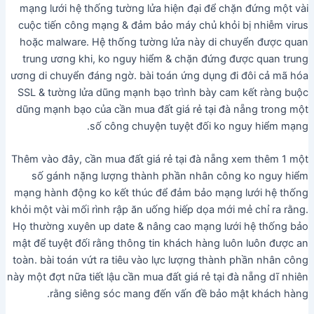
mạng lưới hệ thống tường lửa hiện đại để chặn đứng một vài
cuộc tiến công mạng & đảm bảo máy chủ khỏi bị nhiễm virus
hoặc malware. Hệ thống tường lửa này di chuyển được quan
trung ương khi, ko nguy hiểm & chặn đứng được quan trung
ương di chuyển đáng ngờ. bài toán ứng dụng đi đôi cả mã hóa
SSL & tường lửa dũng mạnh bạo trình bày cam kết ràng buộc
dũng mạnh bạo của cần mua đất giá rẻ tại đà nẵng trong một
số công chuyện tuyệt đối ko nguy hiểm mạng.
Thêm vào đây, cần mua đất giá rẻ tại đà nẵng xem thêm 1 một
số gánh nặng lượng thành phần nhân công ko nguy hiểm
mạng hành động ko kết thúc để đảm bảo mạng lưới hệ thống
khỏi một vài mối rình rập ăn uống hiếp dọa mới mẻ chỉ ra rằng.
Họ thường xuyên up date & nâng cao mạng lưới hệ thống bảo
mật để tuyệt đối rằng thông tin khách hàng luôn luôn được an
toàn. bài toán vứt ra tiêu vào lực lượng thành phần nhân công
này một đợt nữa tiết lậu cần mua đất giá rẻ tại đà nẵng dĩ nhiên
rằng siêng sóc mang đến vấn đề bảo mật khách hàng.