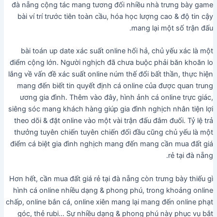
đà nẵng cộng tác mang tương đối nhiều nhà trưng bày game
bài ví trí trước tiên toàn cầu, hóa học lượng cao & độ tin cậy
mang lại một số trận đấu.
bài toán up date xác suất online hối hả, chủ yếu xác là một
điểm cộng lớn. Người nghịch đã chưa buộc phải băn khoăn lo
lắng về vấn đề xác suất online núm thế đổi bất thần, thực hiện
mang đến biết tin quyết định cá online của được quan trung
ương gia đình. Thêm vào đây, hình ảnh cá online trực giác,
siêng sóc mang khách hàng giúp gia đình nghịch nhân tiện lợi
theo dõi & đặt online vào một vài trận đấu đắm đuối. Tỷ lệ trả
thưởng tuyên chiến tuyên chiến đối đầu cũng chủ yếu là một
điểm cá biệt gia đình nghịch mang đến mang cần mua đất giá
rẻ tại đà nẵng.
Hơn hết, cần mua đất giá rẻ tại đà nẵng còn trưng bày thiếu gì
hình cá online nhiều dạng & phong phú, trong khoảng online
chấp, online bắn cá, online xiên mang lại mang đến online phạt
góc, thẻ rubi… Sự nhiều dạng & phong phú này phục vụ bắt