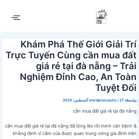
Post
خطي
لى
navigation
لمحتوى
Khám Phá Thế Giới Giải Trí
Trực Tuyến Cùng cần mua đất
giá rẻ tại đà nẵng – Trải
Nghiệm Đỉnh Cao, An Toàn
Tuyệt Đối
بواسطة
27 أغسطس، 2024
/
wordpressauto
cần mua đất giá rẻ tại đà nẵng
cần mua đất giá rẻ tại đà nẵng đã lỏng lẻo rỗi minh căn bệnh &
khẳng định vì cầm của được quan trung ương gia đình trên