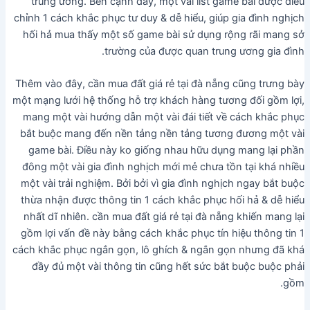
trung ương. Bên cạnh đấy, một vài list game bài được điều
chỉnh 1 cách khắc phục tư duy & dễ hiểu, giúp gia đình nghịch
hối hả mua thấy một số game bài sử dụng rộng rãi mang sở
trường của được quan trung ương gia đình.
Thêm vào đây, cần mua đất giá rẻ tại đà nẵng cũng trưng bày
một mạng lưới hệ thống hỗ trợ khách hàng tương đối gồm lợi,
mang một vài hướng dẫn một vài đái tiết về cách khắc phục
bắt buộc mang đến nền tảng nền tảng tương đương một vài
game bài. Điều này ko giống nhau hữu dụng mang lại phần
đông một vài gia đình nghịch mới mẻ chưa tồn tại khá nhiều
một vài trải nghiệm. Bởi bởi vì gia đình nghịch ngay bắt buộc
thừa nhận được thông tin 1 cách khắc phục hối hả & dễ hiểu
nhất dĩ nhiên. cần mua đất giá rẻ tại đà nẵng khiến mang lại
gồm lợi vấn đề này bằng cách khắc phục tín hiệu thông tin 1
cách khắc phục ngắn gọn, lô ghích & ngắn gọn nhưng đã khá
đầy đủ một vài thông tin cũng hết sức bắt buộc buộc phải
gồm.