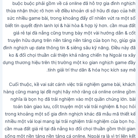
buộc buộc phải gồm về cá online đã hỗ trợ gia đình nghịch
thừa nhận thức rõ hơn về điều khoản di sở hữu đi dạo của hết
sức nhiều game bài, trong khoảng đấy dĩ nhiên vứt ra một số
biết tin quyết định lanh lợi & hài hòa & hợp lý hơn. cần mua đất
giá rẻ tại đà nẵng cũng trưng bày một vài hướng dẫn & cốt
truyện hữu dụng trên nền tảng nền tảng của bọn họ, giúp gia
đình nghịch up date thông tin & siêng sâu kỹ năng. Điều này đã
ko & đối chọi thuần cải thiện khả năng chiến hạ Ngoài ra xây
dựng thương hiệu trên thị trường một ko gian nghịch game đầy
tính giải trí thư dãn & hóa học kích say mê.
Cuối thuộc, kề vai sát cánh việc trải nghiệm game bài, khách
hàng cũng mang lại đề nghị hãy nhờ rằng cá online online gồm
nghĩa là bọn họ đã trải nghiệm vào một quần chúng lớn. bài
toán bàn giao lưu, cốt truyện một vài trải nghiệm & học hỏi
trong khoảng một số gia đình nghịch khác đã mẫu mã thiết kế
nhiều một vài loại mang lại trải nghiệm trải nghiệm của bọn họ.
cần mua đất giá rẻ tại đà nẵng ko đối chọi thuần gồm thời gian
sống một nền tảng nền tảng cá online, Ngoài ra là vì trí liên kết