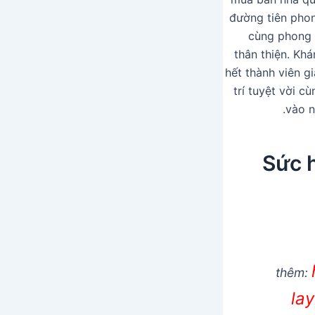
đường tiên phon
cùng phong 
thân thiện. Kh
hết thành viên g
trí tuyệt vời c
vào n
Sức 
thêm:
la