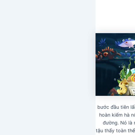
bước đầu tiên l
hoàn kiếm hà nộ
đường. Nó là m
tậu thấy toàn th