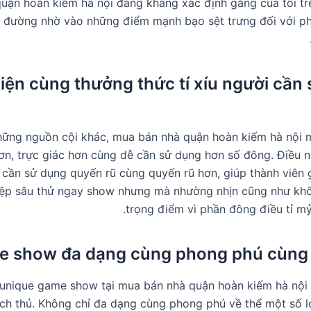
uận hoàn kiếm hà nội đang khẳng xác định gắng của tôi trê
n đường nhờ vào những điểm mạnh bạo sệt trưng đối với p
iện cùng thưởng thức tí xíu người cần
những nguồn cội khác, mua bán nhà quận hoàn kiếm hà nội
ơn, trực giác hơn cùng dễ cần sử dụng hơn số đông. Điều 
i cần sử dụng quyến rũ cùng quyến rũ hơn, giúp thành viên 
ệp sâu thử ngay show nhưng mà nhường nhịn cũng như khô
trọng điểm vì phần đông điều tỉ m
e show đa dạng cùng phong phú cùng 
unique game show tại mua bán nhà quận hoàn kiếm hà nội s
ch thủ. Không chỉ đa dạng cùng phong phú về thể một số l