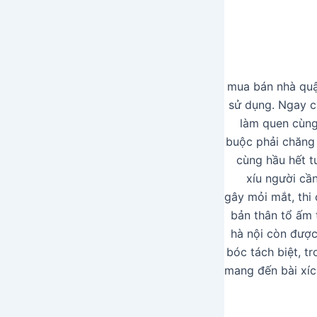
mua bán nhà quận
sử dụng. Ngay cả
làm quen cùng 
buộc phải chăng 
cùng hầu hết t
xíu người câ
gây mỏi mắt, thi
bản thân tổ ấm
hà nội còn được
bóc tách biệt, t
mang đến bài xíc