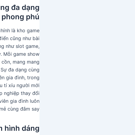
ng đa dạng
 phong phú
chính là kho game
iển cũng như bài
ng như slot game,
ày. Mỗi game show
ợu cồn, mang mang
. Sự đa dạng cùng
ên gia đình, trong
u tí xíu người mới
p nghiệp thay đổi
iên gia đình luôn
mẻ cùng đắm say.
ệm hình dáng