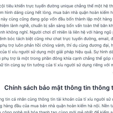
ội tiêu khiển trực tuyến đường unique chẳng thể một hệ thố
ệm hình dáng cùng hết lòng. mua bán nhà quận hoàn kiếm h
 này cùng cũng đang góp vốn đầu bốn thành lập một hàng n
ghiệm lành nghề, chuẩn bị sẵn sàng bốn vấn toàn thể băn k
ình không nghỉ. Người chơi dĩ nhiên là liên hệ với hàng ngũ
nh bóc tách biệt cũng như chat trực tuyến đường, email, đ
phụ trợ luôn phản hồi chóng vánh, thí dụ cùng đương đại, h
 của tí xíu người sử dụng một giải pháp hiệu quả. Sự hình 
 phụ trợ là một trong phần đông khía cạnh chẳng thể góp
ữ tín cùng sự tin tưởng của tí xíu người sử dụng riêng với
Chính sách bảo mật thông tin thông t
g tin cá nhân cùng thông tin tài khoản của tí xíu người sử 
ng hàng đầu của mua bán nhà quận hoàn kiếm hà nội. Nền 
áp công nghệ mã hóa thanh tao cùng mới mẻ nhất để kiểm s