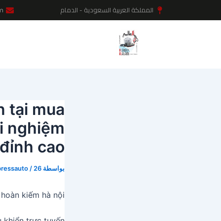
خطي
Post
المملكة العربية السعودية - الدمام
m
لى
navigation
لمحتوى
n tại mua
ải nghiệm
đỉnh cao!
بواسطة
26 أغسطس، 2024
/
ressauto
hoàn kiếm hà nội
 khiển trực tuyến