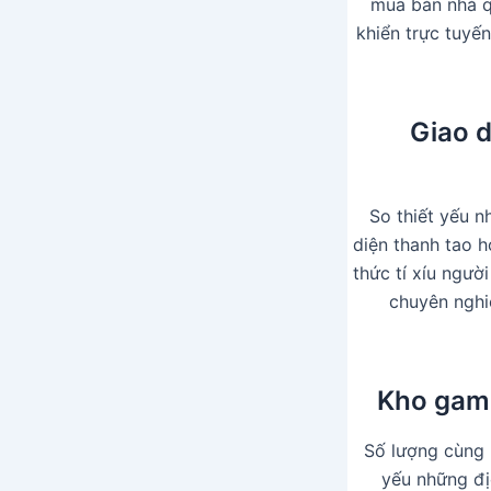
mua bán nhà q
khiển trực tuyế
Giao d
So thiết yếu 
diện thanh tao h
thức tí xíu ngườ
chuyên nghi
Kho gam
Số lượng cùng 
yếu những đị