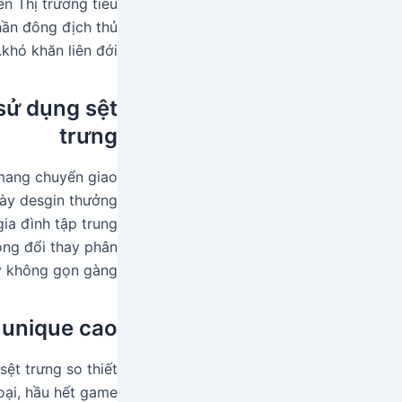
n Thị trường tiêu
hần đông địch thủ
khó khăn liên đới.
 sử dụng sệt
trưng
 mang chuyển giao
này desgin thưởng
gia đình tập trung
ng đổi thay phân
ỷ không gọn gàng.
unique cao
ệt trưng so thiết
oại, hầu hết game