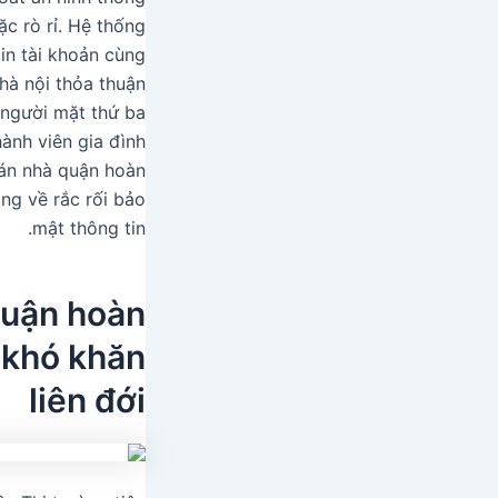
ặc rò rỉ. Hệ thống
in tài khoản cùng
hà nội thỏa thuận
u người mặt thứ ba
hành viên gia đình
bán nhà quận hoàn
ng về rắc rối bảo
mật thông tin.
quận hoàn
 khó khăn
liên đới