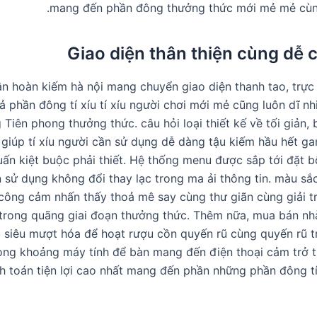
mang đến phần đông thưởng thức mới mẻ mẻ cùng
Giao diện thân thiện cùng dễ 
 hoàn kiếm hà nội mang chuyển giao diện thanh tao, trực 
 phần đông tí xíu tí xíu người chơi mới mẻ cũng luôn dĩ nh
Tiên phong thưởng thức. câu hỏi loại thiết kế về tối giản,
giúp tí xíu người cần sử dụng dễ dàng tậu kiếm hầu hết 
uấn kiệt buộc phải thiết. Hệ thống menu được sắp tới đặt b
̀n sử dụng không đổi thay lạc trong ma ải thông tin. màu sắ
 công cảm nhấn thấy thoả mê say cùng thư giãn cùng giải t
 trong quãng giai đoạn thưởng thức. Thêm nữa, mua bán n
 siêu mượt hóa để hoạt rượu cồn quyến rũ cùng quyến rũ tr
rong khoảng máy tính để bàn mang đến điện thoại cảm trở t
h toán tiện lợi cao nhất mang đến phần những phần đông tí 