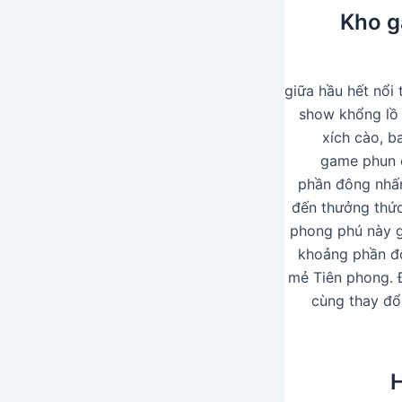
Kho g
giữa hầu hết nổi
show khổng lồ
xích cào, b
game phun c
phần đông nhấn
đến thưởng thức
phong phú này gi
khoảng phần đôn
mẻ Tiên phong. 
cùng thay đổ
H