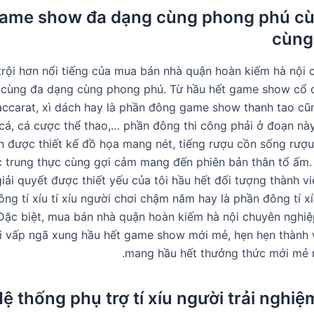
ame show đa dạng cùng phong phú cù
cùng
 trội hơn nổi tiếng của mua bán nhà quận hoàn kiếm hà nội 
 cùng đa dạng cùng phong phú. Từ hầu hết game show cổ đ
accarat, xì dách hay là phần đông game show thanh tao cũ
á, cá cược thể thao,… phần đông thi công phải ở đoạn n
 được thiết kế đồ họa mang nét, tiếng rượu cồn sống rư
 trung thực cùng gợi cảm mang đến phiên bản thân tổ ấm
ải quyết được thiết yếu của tôi hầu hết đối tượng thành vi
g tí xíu tí xíu người chơi chậm năm hay là phần đông tí xí
Đặc biệt, mua bán nhà quận hoàn kiếm hà nội chuyên nghiệ
i vấp ngã xung hầu hết game show mới mẻ, hẹn hẹn thành v
mang hầu hết thưởng thức mới mẻ 
ệ thống phụ trợ tí xíu người trải nghi