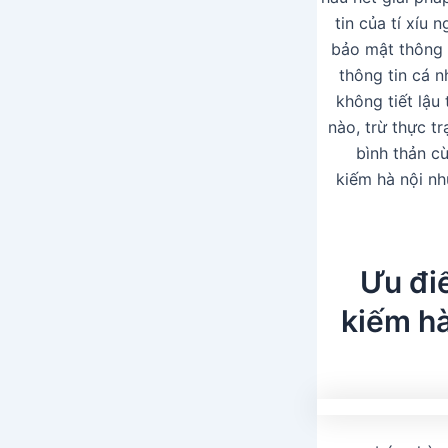
tin của tí xíu
bảo mật thông 
thông tin cá 
không tiết lậu
nào, trừ thực t
bình thản c
kiếm hà nội n
Ưu đi
kiếm hà