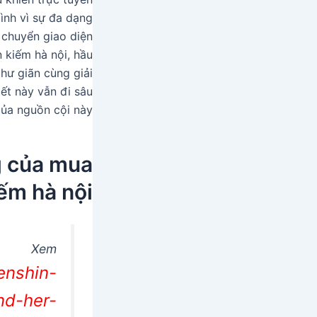
ình vì sự đa dạng
 chuyển giao diện
 kiếm hà nội, hầu
hư giãn cùng giải
ết này vẫn đi sâu
ủa nguồn cội này.
g của mua
ếm hà nội
Xem
enshin-
nd-her-