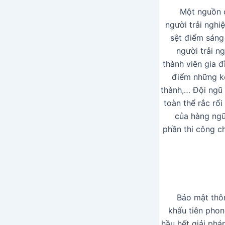
Một nguồn c
người trải nghi
sệt điểm sáng
người trải n
thành viên gia đ
điểm những kê
thành,… Đội ngũ 
toàn thể rắc rối
của hàng ngũ
phần thi công ch
Bảo mật thôn
khấu tiên pho
hầu hết giải ph