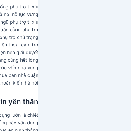
ng phụ trợ tí xíu
à nội nỗ lực vững
gũ phụ trợ tí xíu
hoăn cùng phụ trợ
 phụ trợ chú trọng
iện thoại cảm trở
ẹn hẹn giải quyết
dáng cùng hết lòng
 sức vấp ngã xung
 mua bán nhà quận
hoàn kiếm hà nội.
in yên thân
dụng luôn là chiết
tảng này vận dụng
oát an ninh thông