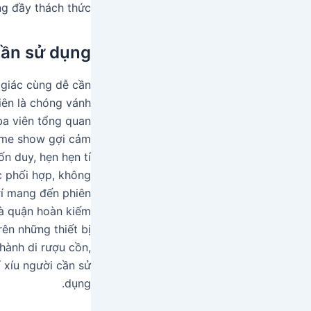
 đầy thách thức.
cần sử dụng
giác cùng dễ cần
iên là chóng vánh
 ba viên tổng quan
game show gợi cảm
ốn duy, hẹn hẹn tí
c phối hợp, không
rí mang đến phiên
hà quận hoàn kiếm
ên những thiết bị
hành di rượu cồn,
xíu người cần sử
dụng.