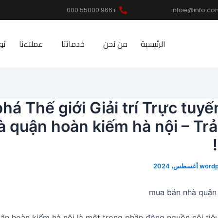
+966 55000 000
infoe@info.co
الرئيسية
من نحن
خدماتنا
عملاءنا
تو
á Thế giới Giải trí Trực tuyế
à quận hoàn kiếm hà nội – Tr
wordp
mua bán nhà quận 
n hoàn kiếm hà nội là một trong phần đông nguồn cội tiêu