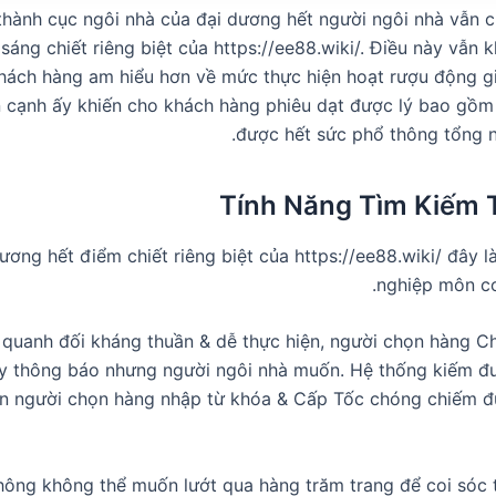
thành cục ngôi nhà của đại dương hết người ngôi nhà vẫn c
áng chiết riêng biệt của https://ee88.wiki/. Điều này vẫn 
hách hàng am hiểu hơn về mức thực hiện hoạt rượu động giả
 cạnh ấy khiến cho khách hàng phiêu dạt được lý bao gồm b
được hết sức phổ thông tổng n
Tính Năng Tìm Kiếm 
ương hết điểm chiết riêng biệt của https://ee88.wiki/ đây 
nghiệp môn co
 quanh đối kháng thuần & dễ thực hiện, người chọn hàng 
y thông báo nhưng người ngôi nhà muốn. Hệ thống kiếm đư
iện người chọn hàng nhập từ khóa & Cấp Tốc chóng chiếm 
ông không thể muốn lướt qua hàng trăm trang để coi sóc 