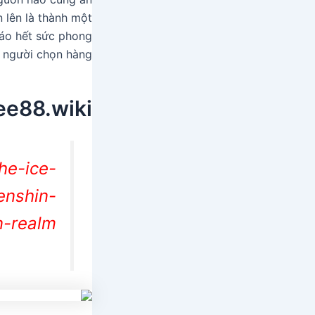
n lên là thành một
báo hết sức phong
 người chọn hàng.
e88.wiki/
he-ice-
enshin-
-realm/