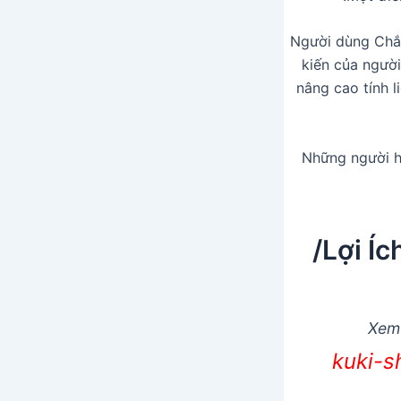
Người dùng Chắn
kiến của người
nâng cao tính 
Những người h
Lợi Íc
Xem
kuki-s