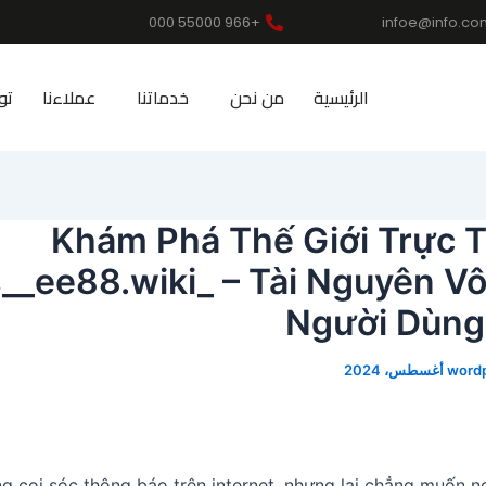
+966 55000 000
infoe@info.co
الرئيسية
من نحن
خدماتنا
عملاءنا
تو
Khám Phá Thế Giới Trực T
__ee88.wiki_ – Tài Nguyên V
Người Dùng 
word
g coi sóc thông báo trên internet, nhưng lại chẳng muốn 