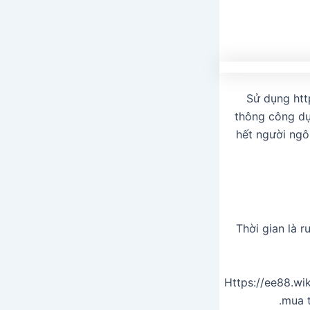
Sử dụng htt
thông công dụ
hết người ngô
Thời gian là r
Https://ee88.wi
mua t