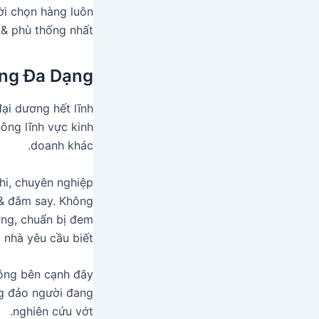
ời chọn hàng luôn
& phù thống nhất.
ng Đa Dạng
đại dương hết lĩnh
hông lĩnh vực kinh
doanh khác.
i, chuyên nghiệp
 & đắm say. Không
ởng, chuẩn bị đem
nhà yêu cầu biết.
hông bên cạnh đây
ng đảo người đang
nghiên cứu vớt.