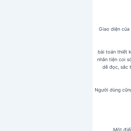
Giao diện của 
bài toán thiết
nhân tiện coi 
dễ đọc, sắc 
Người dùng cũng
Một điể