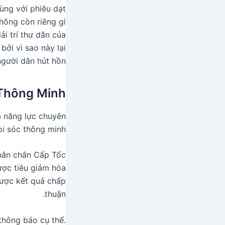
ùng với phiêu dạt
không còn riêng gì
i trí thư dãn của
ởi vì sao này lại
gười dân hút hồn.
Thông Minh
là năng lực chuyên
i sóc thông minh.
Chắn chắn Cấp Tốc
ợc tiêu giảm hóa
được kết quả chấp
thuận.
thông báo cụ thể.