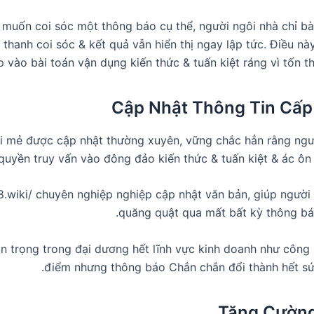
 muốn coi sóc một thông báo cụ thể, người ngôi nhà chỉ bà
thanh coi sóc & kết quả vẫn hiển thị ngay lập tức. Điều nà
p vào bài toán vận dụng kiến thức & tuấn kiệt ráng vì tốn th
Cập Nhật Thông Tin Cấp
i mẻ được cập nhật thường xuyên, vững chắc hẳn rằng ngư
quyền truy vấn vào đông đảo kiến thức & tuấn kiệt & ác ôn li
8.wiki/ chuyên nghiệp nghiệp cập nhật văn bản, giúp ngườ
quăng quật qua mất bất kỳ thông bá
n trọng trong đại dương hết lĩnh vực kinh doanh như công 
điểm nhưng thông báo Chắn chắn đổi thành hết sứ
Tăng Cường