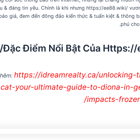
êu & đáng tin yêu. Chính là khi nhưng https://ee88.wiki/ vươ
báo giá, đem đến đông đảo kiến thức & tuấn kiệt & thông 
phú cho
Đặc Điểm Nổi Bật Của Https://e
https://idreamrealty.ca/unlocking-t
thêm:
cat-your-ultimate-guide-to-diona-in-g
impacts-frozen