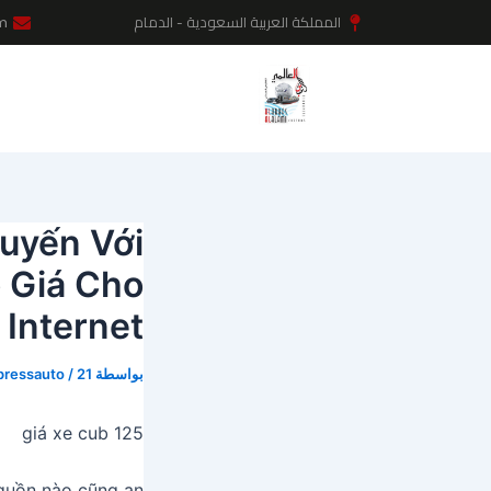
خطي
Post
المملكة العربية السعودية - الدمام
m
لى
navigation
لمحتوى
uyến Với
ô Giá Cho
Internet
بواسطة
21 أغسطس، 2024
/
pressauto
giá xe cub 125
nguồn nào cũng an