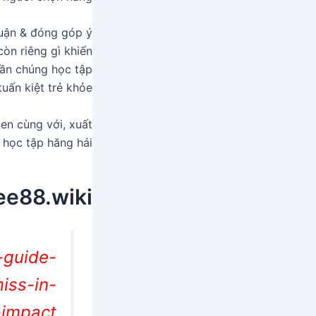
luận & đóng góp ý
òn riêng gì khiến
uần chúng học tập
uấn kiệt trẻ khỏe.
n cùng với, xuất
học tập hăng hái.
ee88.wiki/
-guide-
iss-in-
impact/