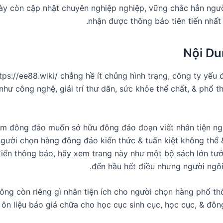
này còn cập nhật chuyên nghiệp nghiệp, vững chắc hẳn ngư
nhận được thông báo tiên tiến nhất 
Nội Du
ps://ee88.wiki/ chẳng hề ít chủng hình trạng, công ty yếu 
hư công nghệ, giải trí thư dãn, sức khỏe thể chất, & phổ t
m đông đảo muốn sở hữu đông đảo đoạn viết nhân tiện ngh
gười chọn hàng đông đảo kiến thức & tuấn kiệt không thể
 điển thông báo, hãy xem trang này như một bộ sách lớn tư
đến hầu hết điều nhưng người ngôi 
ông còn riêng gì nhân tiện ích cho người chọn hàng phổ t
 ôn liệu báo giá chữa cho học cục sinh cục, học cục, & đô