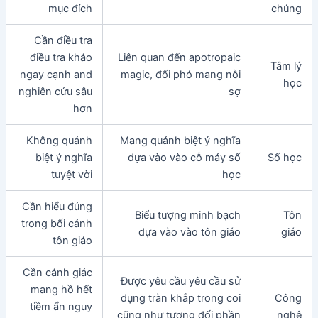
mục đích
chúng
Cần điều tra
điều tra khảo
Liên quan đến apotropaic
Tâm lý
ngay cạnh and
magic, đối phó mang nỗi
học
nghiên cứu sâu
sợ
hơn
Không quánh
Mang quánh biệt ý nghĩa
biệt ý nghĩa
dựa vào vào cỗ máy số
Số học
tuyệt vời
học
Cần hiểu đúng
Biểu tượng minh bạch
Tôn
trong bối cảnh
dựa vào vào tôn giáo
giáo
tôn giáo
Cần cảnh giác
Được yêu cầu yêu cầu sử
mang hồ hết
dụng tràn khắp trong coi
Công
tiềm ẩn nguy
cũng như tương đối phần
nghệ