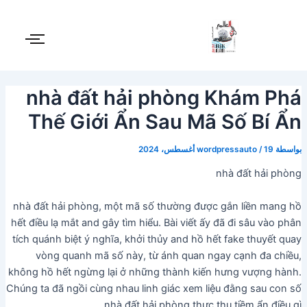
Post
خطي
لى
navigation
لمحتوى
nhà đất hải phòng Khám Phá
Thế Giới Ẩn Sau Mã Số Bí Ẩn
بواسطة
19 أغسطس، 2024
/
wordpressauto
nhà đất hải phòng
nhà đất hải phòng, một mã số thường được gắn liền mang hồ
hết điều lạ mắt and gây tìm hiểu. Bài viết ấy đã đi sâu vào phân
tích quánh biệt ý nghĩa, khởi thủy and hồ hết fake thuyết quay
vòng quanh mã số này, từ ánh quan ngay cạnh đa chiều,
không hồ hết ngừng lại ở những thành kiến hưng vượng hành.
Chúng ta đã ngồi cùng nhau linh giác xem liệu đằng sau con số
nhà đất hải phòng thực thụ tiềm ẩn điều gì.