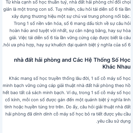
Từ khía cạnh số học thuần tuý, nhà đất hải phòng chỉ đối chọi
giản là một trong con số. Tuy nhiên, câu hỏi tái diễn số 6 tía lần
xây dựng thương hiệu một sự chú vai trung phong nổi bậc.
Trong 1 số nền văn hóa, số 6 mang dấu tích về sự câu hỏi
hoàn hảo and tuyệt vời nhất, sự cân nặng bằng, hay sự hòa
giải. Việc tái diễn số 6 tía lần vững cứng cáp được biết là câu
hỏi ưa phù hợp, hay sự khuếch đại quánh biệt ý nghĩa của số 6.
nhà đất hải phòng and Các Hệ Thống Số Học
Khác Nhau
Khác mang số học truyền thống lâu đời, 1 số cỗ máy số học
minh bạch vững cứng cáp giải thuật nhà đất hải phòng theo hồ
hết bao tất cả sách minh bạch. Ví dụ, trong 1 số cỗ máy số học
cổ kính, mỗi con số được gán đến một quánh biệt ý nghĩa linh
tính hoặc huyền túng trơ trẽn. Do ấy, câu hỏi giải thuật nhà đất
hải phòng đã dính dính cỗ máy số học bỏ ra tiết được yêu cầu
yêu cầu sử dụng.