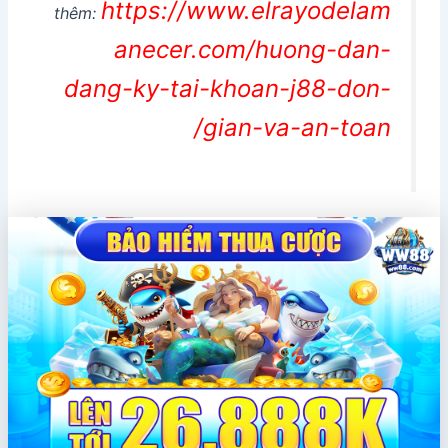
https://www.elrayodelam
thêm:
anecer.com/huong-dan-
dang-ky-tai-khoan-j88-don-
gian-va-an-toan/