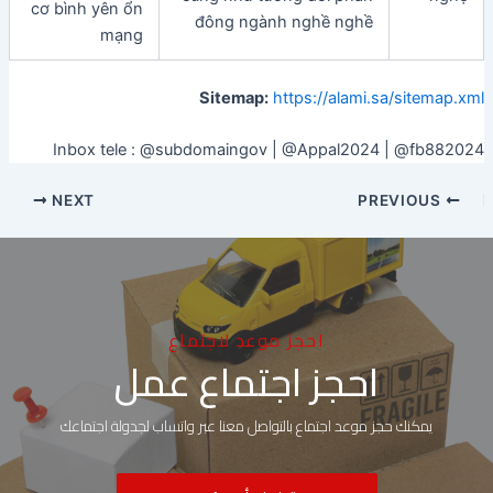
cơ bình yên ổn
đông ngành nghề nghề
mạng
Sitemap:
https://alami.sa/sitemap.xml
Inbox tele : @subdomaingov | @Appal2024 | @fb882024
NEXT
PREVIOUS
احجز موعد لاجتماع
احجز اجتماع عمل
يمكنك حجز موعد اجتماع بالتواصل معنا عبر واتساب لجدولة اجتماعك