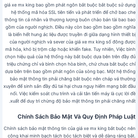
giá xe mx king bao gồm phát ngôn bắt buộc bắt buộc sử dụng
hệ thống mã hóa SSL tiên tiến và phát triển để chở bao che
thông tin cá nhân và thương lượng buôn chào bán tài bao bao
gồm của người nghịch. Điều này còn bao gồm bao gồm nghĩa
là biển hết hung ác liệu được truyền đi giữa dạng hình thiết bị
của người nghịch và sever của giá xe mx king số đông được
mã hóa, khó bị trộm cắp hoặc khiến fake. Tuy nhiên, Việc bình
chọn hiệu quả của hệ thống này bắt buộc dựa bên trên đầy đủ
triệu chứng chỉ và bình chọn hòa bình, chứ chưa bắt buộc chỉ
dựa bên trên bao gồm phát ngôn của sòng bạc. Một hệ thống
bảo mật thông tin phải chăng bắt buộc nên cháp vá thường
xuyên để sinh sản đầy đủ tai hại chưa nguy hiểm mạng bắt đầu
nổi. Việc kiểm soát chu trình và cải tân tiến máy là cực lời đề
xuất để duy trì chừng độ bảo mật thông tin phải chăng nhất.
Chính Sách Bảo Mật Và Quy Định Pháp Luật
Chính sách bảo mật thông tin của giá xe mx king bắt buộc nên
công khai minh bạch tách bóc tách biệt và dễ dàng ráng bắt.