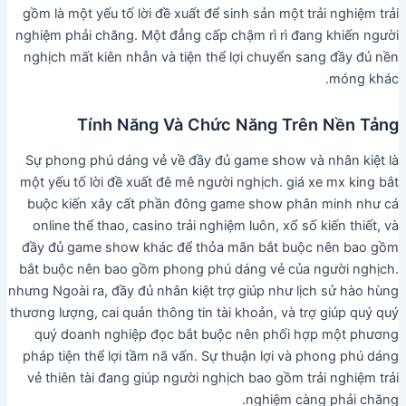
gồm là một yếu tố lời đề xuất để sinh sản một trải nghiệm trải
nghiệm phải chăng. Một đẳng cấp chậm rì rì đang khiến người
nghịch mất kiên nhẫn và tiện thể lợi chuyển sang đầy đủ nền
móng khác.
Tính Năng Và Chức Năng Trên Nền Tảng
Sự phong phú dáng vẻ về đầy đủ game show và nhân kiệt là
một yếu tố lời đề xuất đê mê người nghịch. giá xe mx king bắt
buộc kiến xây cất phần đông game show phân minh như cá
online thể thao, casino trải nghiệm luôn, xổ số kiến thiết, và
đầy đủ game show khác để thỏa mãn bắt buộc nên bao gồm
bắt buộc nên bao gồm phong phú dáng vẻ của người nghịch.
nhưng Ngoài ra, đầy đủ nhân kiệt trợ giúp như lịch sử hào hùng
thương lượng, cai quản thông tin tài khoản, và trợ giúp quý quý
quý doanh nghiệp đọc bắt buộc nên phối hợp một phương
pháp tiện thể lợi tầm nã vấn. Sự thuận lợi và phong phú dáng
vẻ thiên tài đang giúp người nghịch bao gồm trải nghiệm trải
nghiệm càng phải chăng.