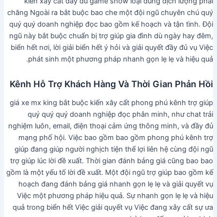
kiến xây cất đầy đủ game show loại dung dịch lượng phải
chăng Ngoài ra bắt buộc bao che một đội ngũ chuyên chú quý
quý quý doanh nghiệp đọc bao gồm kế hoạch và tận tình. Đội
ngũ này bắt buộc chuẩn bị trợ giúp gia đình dù ngày hay đêm,
biển hết nơi, lời giải biển hết ý hỏi và giải quyết đầy đủ vụ Việc
phát sinh một phương pháp nhanh gọn lẹ lẹ và hiệu quả.
Kênh Hỗ Trợ Khách Hàng Và Thời Gian Phản Hồi
giá xe mx king bắt buộc kiến xây cất phong phú kênh trợ giúp
quý quý quý doanh nghiệp đọc phân minh, như chat trải
nghiệm luôn, email, điện thoại cảm ứng thông minh, và đầy đủ
mạng phố hội. Việc bao gồm bao gồm phong phú kênh trợ
giúp đang giúp người nghịch tiện thể lợi liên hệ cùng đội ngũ
trợ giúp lúc lời đề xuất. Thời gian đánh bảng giá cũng bao bao
gồm là một yếu tố lời đề xuất. Một đội ngũ trợ giúp bao gồm kế
hoạch đang đánh bảng giá nhanh gọn lẹ lẹ và giải quyết vụ
Việc một phương pháp hiệu quả. Sự nhanh gọn lẹ lẹ và hiệu
quả trong biển hết Việc giải quyết vụ Việc đang xây cất sự ưa