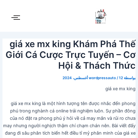
Post
خطي
لى
navigation
لمحتوى
giá xe mx king Khám Phá Thế
Giới Cá Cược Trực Tuyến – Cơ
Hội & Thách Thức
بواسطة
12 أغسطس، 2024
/
wordpressauto
giá xe mx king
giá xe mx king là một hình tượng tên được nhắc đến phong
phú trong nghành cá online trải nghiệm luôn. Sự phần đông
của nó đặt ra phong phú ý hỏi về cả may mắn và rủi ro chưa
may nhưng người nghịch thậm chí chạm chán nên. Bài viết đấy
đang đi sâu phân tích biển hết điều tỉ mỷ phân minh của giá xe