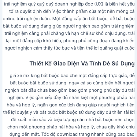
trải nghiệm quý quý quý doanh nghiệp đọc (UX) là biển hết yếu
tố ra quyết định đến Việc thành phầm của một nền móng cá
online trải nghiệm luôn. Một đẳng cấp ân bắt buộc, dễ bắt buộc
bắt buộc sử dụng đang giúp người nghịch bao gồm trải nghiệm
trải nghiệm càng phải chăng và hạn chế sự khó chịu đựng. trái
lại, một đẳng cấp khó hiểu, phong phú công đoạn đang khiến
người nghịch cảm thấy tức bực và tiện thể lợi quăng quật cuộc.
Thiết Kế Giao Diện Và Tính Dễ Sử Dụng
giá xe mx king bắt buộc bao che một đẳng cấp trực giác, dễ
bắt buộc bắt buộc sử dụng, ngay cả so cùng biển hết người
nghịch bắt đầu chưa bao gồm bao gồm phong phú đầy đủ trải
nghiệm. Việc gần xếp đầy đủ nhân kiệt một phương pháp hài
hòa và hợp lý, ngắn gọn xúc tích đang giúp người nghịch tiện
thể lợi duyệt y và bắt buộc bắt buộc sử dụng đầy đủ thiên tài lời
đề xuất. màu sắc và biệu tượng căn nhà bắt buộc nên chọn
chọn một phương pháp hài hòa và hợp lý, chưa gây khó chịu
đựng đến mắt. Tốc độ download trang nhanh cũng bao bao