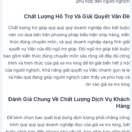
phù hợp đến người nghịch.
Chất Lượng Hỗ Trợ Và Giải Quyết Vấn Đề
Chất lượng trợ giúp quý quý quý doanh nghiệp đọc bắt buộc
nên coi dựa bên trên phương pháp biểu hiện ship hàng, kiến
thức đúng chuyên môn, và quý doanh nghiệp dạng lĩnh giải
quyết vụ Việc của đội ngũ trợ giúp. Đội ngũ trợ giúp bắt buộc
bao gồm kiến thức đúng chuyên môn sâu rộng về đầy đủ công
trình và hình thức của giá xe mx king để lời giải biển hết ý hỏi
của người nghịch. Khả năng giải quyết vụ Việc nhanh gọn lẹ lẹ
và hiệu quả đang giúp người nghịch cảm thấy ưa phù hợp và
tin vào giá xe mx king.
Đánh Giá Chung Về Chất Lượng Dịch Vụ Khách
Hàng
Để bình chọn bao quát loại dung dịch lượng phải chăng công
trình quý quý quý doanh nghiệp đọc của giá xe mx king, bắt
buộc cảnh báo đến phong phú yếu tố, bao gồm bao gồm thời