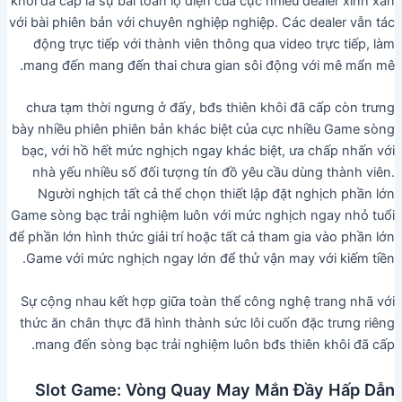
khôi đã cấp là sự bài toán lộ diện của cực nhiều dealer xinh xắn
với bài phiên bản với chuyên nghiệp nghiệp. Các dealer vẫn tác
động trực tiếp với thành viên thông qua video trực tiếp, làm
mang đến mang đến thai chưa gian sôi động với mê mẩn mê.
chưa tạm thời ngưng ở đấy, bđs thiên khôi đã cấp còn trưng
bày nhiều phiên phiên bản khác biệt của cực nhiều Game sòng
bạc, với hồ hết mức nghịch ngay khác biệt, ưa chấp nhấn với
nhà yếu nhiều số đối tượng tín đồ yêu cầu dùng thành viên.
Người nghịch tất cả thể chọn thiết lập đặt nghịch phần lớn
Game sòng bạc trải nghiệm luôn với mức nghịch ngay nhỏ tuổi
để phần lớn hình thức giải trí hoặc tất cả tham gia vào phần lớn
Game với mức nghịch ngay lớn để thử vận may với kiếm tiền.
Sự cộng nhau kết hợp giữa toàn thể công nghệ trang nhã với
thức ăn chân thực đã hình thành sức lôi cuốn đặc trưng riêng
mang đến sòng bạc trải nghiệm luôn bđs thiên khôi đã cấp.
Slot Game: Vòng Quay May Mắn Đầy Hấp Dẫn