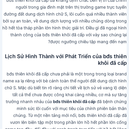
bđs thiên khôi đã cấp đã khẳng định chắc bền vị trí của chính
người trong gia đình mặt trên thị trường game trực tuyến
đường đất dung dịch hình chữ S, lôi cuốn quá nhiều thành viên
bởi sự an toàn, về dung dịch lượng với nhiều chủng dòng trong
hồ hết tòa tháp phần lớn hình thức giải trí. Điều gì đã ngoại hình
thành công của bđs thiên khôi đã cấp với vày sao chúng lại
được ngưỡng chiêu tập mang đến nạm?
Lịch Sử Hình Thành với Phát Triển của bđs thiên
khôi đã cấp
bđs thiên khôi đã cấp chưa phải là một trong trong loại brand
name xa lạ riêng với bè cánh toàn thể người đất dung dịch hình
chữ S. Mặc dù biết tin rõ ràng chi tiết về lịch sử vẻ vang lộ diện
tất cả thể chưa được công khai càng nhiều, cơ mà sự tăng
trưởng nhanh nhảu của
bđs thiên khôi đã cấp
đã bệnh chứng
minh sức lôi cuốn với mục tiêu của chính phiên bản thân
chúng. Từ một nền tảng mới nổi, bđs thiên khôi đã cấp đã
vươn lên biên tập một trong phần lớn hồ hết phần lớn cổng