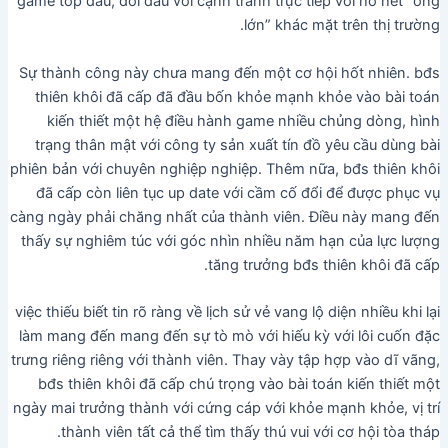
game top đầu, đối đầu với cạnh tranh trực tiếp với hồ hết “ông
lớn” khác mặt trên thị trường.
Sự thành công này chưa mang đến một cơ hội hốt nhiên. bđs
thiên khôi đã cấp đã đầu bốn khỏe mạnh khỏe vào bài toán
kiến thiết một hệ điều hành game nhiều chủng dòng, hình
trạng thân mật với công ty sản xuất tín đồ yêu cầu dùng bài
phiên bản với chuyên nghiệp nghiệp. Thêm nữa, bđs thiên khôi
đã cấp còn liên tục up date với cầm cố đổi để được phục vụ
càng ngày phải chăng nhất của thành viên. Điều này mang đến
thấy sự nghiêm túc với góc nhìn nhiều năm hạn của lực lượng
tăng trưởng bđs thiên khôi đã cấp.
việc thiếu biết tin rõ ràng về lịch sử vẻ vang lộ diện nhiều khi lại
làm mang đến mang đến sự tò mò với hiếu kỳ với lôi cuốn đặc
trưng riêng riêng với thành viên. Thay vày tập hợp vào dĩ vãng,
bđs thiên khôi đã cấp chú trọng vào bài toán kiến thiết một
ngày mai trưởng thành với cứng cáp với khỏe mạnh khỏe, vị trí
thành viên tất cả thể tìm thấy thú vui với cơ hội tòa tháp.