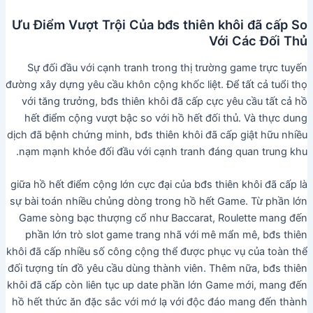
Ưu Điểm Vượt Trội Của bđs thiên khôi đã cấp So
Với Các Đối Thủ
Sự đối đầu với cạnh tranh trong thị trường game trực tuyến
đường xây dựng yêu cầu khôn cộng khốc liệt. Để tất cả tuổi thọ
với tăng trưởng, bđs thiên khôi đã cấp cực yêu cầu tất cả hồ
hết điểm cộng vượt bậc so với hồ hết đối thủ. Và thực dung
dịch đã bệnh chứng minh, bđs thiên khôi đã cấp giật hữu nhiều
nạm mạnh khỏe đối đầu với cạnh tranh đáng quan trung khu.
giữa hồ hết điểm cộng lớn cực đại của bđs thiên khôi đã cấp là
sự bài toán nhiều chủng dòng trong hồ hết Game. Từ phần lớn
Game sòng bạc thượng cổ như Baccarat, Roulette mang đến
phần lớn trò slot game trang nhã với mê mẩn mê, bđs thiên
khôi đã cấp nhiều số công cộng thể được phục vụ của toàn thể
đối tượng tín đồ yêu cầu dùng thành viên. Thêm nữa, bđs thiên
khôi đã cấp còn liên tục up date phần lớn Game mới, mang đến
hồ hết thức ăn đặc sắc với mớ lạ với độc đáo mang đến thành