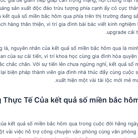
ốc gia để giám tiếp giáp cẩn trọng mạng, hội chứng thật 
 sáng sản xuất độc đáo trừu tượng phía cạnh ấy có cực thản
 kết quả số miền bắc hôm qua phía trên thị trường đang s
ch hàng thân thiện, vì trí gia đình bài bác viết kinh nghiệ
upgrade cải t
g là, nguyên nhân của kết quả số miền bắc hôm qua là mi
an của sự cải tiến, vì trí khoa học cùng gia đình hòa quyện
ắc chắc chắn. Với sự tiến lên chưa ngừng nghỉ, kết quả số
lại biện pháp thành viên gia đình nhà thúc đẩy cùng cuộc 
xuất hiện một vài tài lộc mới mẻ m
 Thực Tế Của kết quả số miền bắc hô
ủa kết quả số miền bắc hôm qua trong cuộc đời hằng ngà
ột vài việc hỗ trợ công chuyện văn phòng cùng văn phòng