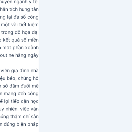
chuyên ngành y tế,
hân tích hung tàn
ng lại đa số công
một vài tiết kiệm
t trong đồ họa đại
ệp kết quả số miền
nh một phần xoành
outine hằng ngày.
viên gia đình nhà
liệu béo, chúng hỗ
ên sở đắm đuối mê
ến mang đến công
ể lợi tiếp cận học
y nhiên, việc vận
húng thậm chí sản
n đúng biện pháp.