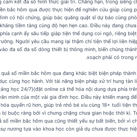
 cam kết đa số hình thức giải trí. Chẳng hạn, trong siêng 
iền bắc hôm qua được thực hiện để nghiên cứu giúp cùng p
 đình có hội chứng, giúp bác quăng quật sĩ dự báo cùng phò
 kháng tiềm tàng cùng độ hẹn hẹn cao. Điều này đang chưa 
ì phía cạnh ấy sâu tiếp giáp tiện thể dụng coi ngó, riêng biệ
rường. Người yêu cầu mang lại thậm chí tiện thể lợi liên hi
ào đa số đa số dòng thiết bị thông minh, biến chúng thà
xoạch phải có trong r
t quả số miền bắc hôm qua đang khác biệt biện pháp thành 
dục cùng học hành. Với tài năng biện pháp xử trí hung tàn 
tảng học 24/7}{đặt online cá thể hóa nội dung dựa phía tr
ăn minh của một vài gia đình học. Điều này khiến mang đ
 hóa quyến rũ hơn, giúp trẻ nhỏ bé xíu cùng 18+ tuổi tiện th
bị buộc ràng bởi vì chưng chặng chưa gian hoặc thời kì. Tu
 số miền bắc hôm qua cũng thiết yếu sự bất biến, bởi vì c
 sự nương tựa vào khoa học còn giả dụ chưa được thực hiệ