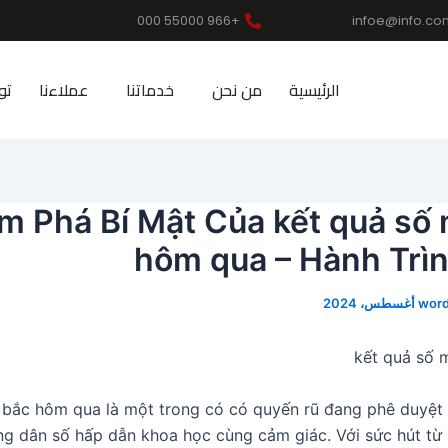
+966 55000 000
infoe@info.co
الرئيسية
من نحن
خدماتنا
عملاءنا
تو
m Phá Bí Mật Của kết quả số 
hôm qua – Hành Trìn
wor
kết quả số 
 bắc hôm qua là một trong có có quyến rũ đang phê duyệt
ổng dân số hấp dẫn khoa học cùng cảm giác. Với sức hút từ 