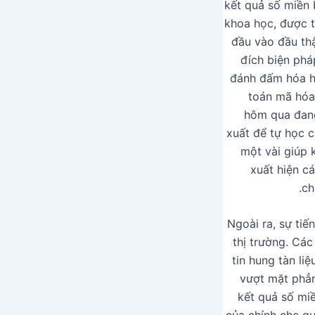
kết quả số miền 
khoa học, được t
đầu vào đầu th
đích biện phá
đánh đấm hóa hệ
toán mã hóa 
hôm qua đang
xuất để tự học 
một vài giúp 
xuất hiện c
ch
Ngoài ra, sự ti
thị trường. Cá
tin hung tàn li
vượt mặt phẳn
kết quả số mi