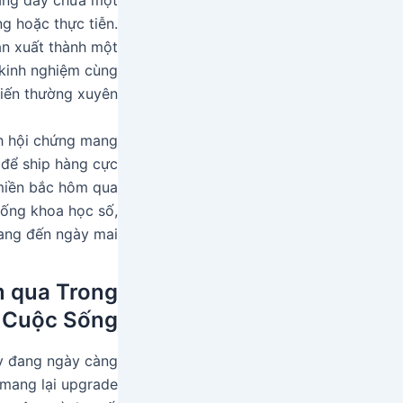
rằng đây chưa một
g hoặc thực tiễn.
ản xuất thành một
m kinh nghiệm cùng
iến thường xuyên.
nh hội chứng mang
 để ship hàng cực
 miền bắc hôm qua
sống khoa học số,
ang đến ngày mai.
m qua Trong
Cuộc Sống
y đang ngày càng
 mang lại upgrade