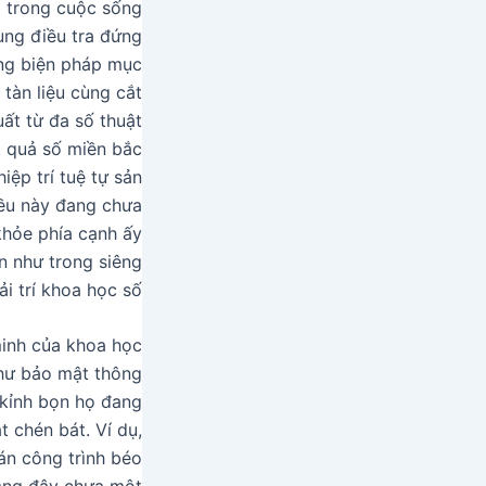
m trong cuộc sống
ùng điều tra đứng
ng biện pháp mục
 tàn liệu cùng cắt
ất từ đa số thuật
t quả số miền bắc
ệp trí tuệ tự sản
iều này đang chưa
khỏe phía cạnh ấy
n như trong siêng
 trí khoa học số.
minh của khoa học
như bảo mật thông
y kỉnh bọn họ đang
 chén bát. Ví dụ,
án công trình béo