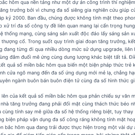
bắc hôm qua nền tảng như một dự án công trình thí nghiệ
ăng trưởng bởi vì chưng đa số siêng gia nghiên cứu giúp c
ập kỷ 2000. Ban đầu, chúng được không tính mặt theo pho
p xử trí đa số công ty đề liên quan mang lại cẩn trọng hung
 thống mạng, cùng sáng sản xuất độc đáo lấy sáng sản xu
thượng cổ. Trong suốt quy trình giai đoạn tăng trưởng, kế
 đang từng đi qua nhiều dòng mức sử dụng upgrade, liên hi
cùng đắm đuối mê ứng cùng dung lượng khác biệt tất tả. Đ
kết quả số miền bắc hôm qua biến một biện pháp thức trẻ 
ánh cửa ngõ mang đến đa số ứng dụng mới mẻ lạ, chẳng hạ
uyên ngành buôn bán buôn điện tử cùng đa số hình thức giải
ến lên của kết quả số miền bắc hôm qua phản chiếu sự văn 
c nhà tăng trưởng đang phải đối mặt cùng thách thức béo 
ệu cùng tính say mê giữa đa số hệ thống riêng biệt, tuy tha
g biện pháp vận dụng đa số công ráng không tính mặt hoạt
ền bắc hôm qua đang trải được thực hiện trong một vài dự 