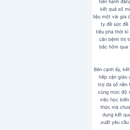
tiến hành đăng
kết quả số m
liệu một vài gia
ty đề sức đề
tiêu pha thời k
căn bệnh thị t
bắc hôm qua v
Bên cạnh ấy, kế
tiếp cận giáo 
trợ đa số nền 
cùng mức độ v
việc học biến
thức mà chưa 
dụng kết quả
xuất yêu cầu