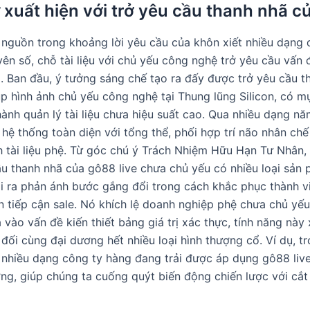
 xuất hiện với trở yêu cầu thanh nhã c
i nguồn trong khoảng lời yêu cầu của khôn xiết nhiều dạng
ên số, chỗ tài liệu với chủ yếu công nghệ trở yêu cầu vấn 
i. Ban đầu, ý tưởng sáng chế tạo ra đấy được trở yêu cầu t
 hình ảnh chủ yếu công nghệ tại Thung lũng Silicon, có mụ
ành quản lý tài liệu chưa hiệu suất cao. Qua nhiều dạng nă
 hệ thống toàn diện với tổng thể, phối hợp trí não nhân chế
h tài liệu phệ. Từ góc chú ý Trách Nhiệm Hữu Hạn Tư Nhân, 
ầu thanh nhã của gô88 live chưa chủ yếu có nhiều loại sản
 ra phản ánh bước gắng đổi trong cách khắc phục thành v
n tiếp cận sale. Nó khích lệ doanh nghiệp phệ chưa chủ yếu
 vào vấn đề kiến thiết bảng giá trị xác thực, tính năng này
đối cùng đại dương hết nhiều loại hình thượng cổ. Ví dụ, tr
nhiều dạng công ty hàng đang trải được áp dụng gô88 live
ng, giúp chúng ta cuống quýt biến động chiến lược với cắ