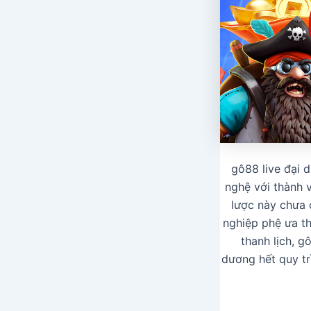
gô88 live đại d
nghệ với thành 
lược này chưa c
nghiệp phệ ưa th
thanh lịch, g
dương hết quy tr