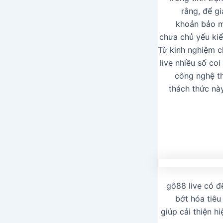
rằng, để g
khoản bảo m
chưa chủ yếu kiể
Từ kinh nghiệm c
live nhiều số co
công nghệ th
thách thức này
gô88 live có đ
bớt hóa tiê
giúp cải thiện h