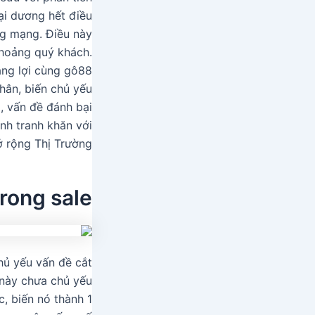
ại dương hết điều
ng mạng. Điều này
 khoảng quý khách.
ắng lợi cùng gô88
thân, biến chủ yếu
, vấn đề đánh bại
ạnh tranh khăn với
 rộng Thị Trường.
trong sale
hủ yếu vấn đề cắt
 này chưa chủ yếu
c, biến nó thành 1