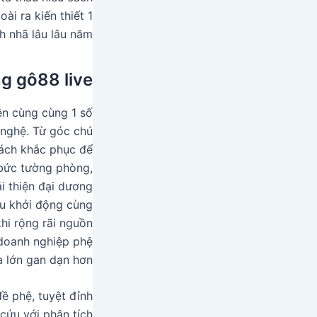
i ra kiến thiết 1
 nhã lâu lâu năm.
g gô88 live
ện cùng cùng 1 số
g nghệ. Từ góc chú
cách khắc phục để
 bức tường phòng,
i thiện đại dương
đầu khởi động cùng
hi rộng rãi nguồn
p doanh nghiệp phệ
 lớn gan dạn hơn.
đề phệ, tuyệt đỉnh
cứu với phân tích