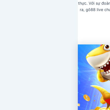
thực. Với sự đoà
ra, gô88 live c