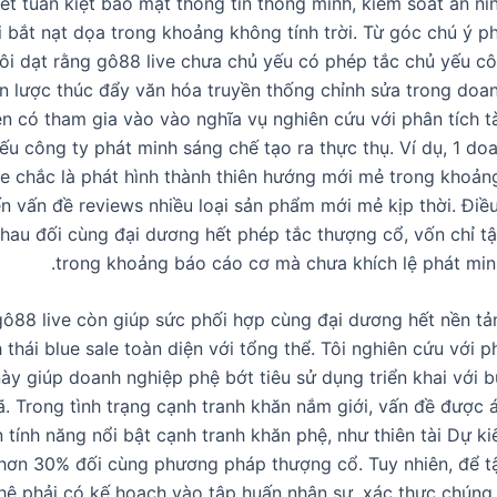
t tuấn kiệt bảo mật thông tin thông minh, kiểm soát an ninh
 bắt nạt dọa trong khoảng không tính trời. Từ góc chú ý p
trôi dạt rằng gô88 live chưa chủ yếu có phép tắc chủ yếu c
iến lược thúc đẩy văn hóa truyền thống chỉnh sửa trong doa
ên có tham gia vào vào nghĩa vụ nghiên cứu với phân tích tà
ếu công ty phát minh sáng chế tạo ra thực thụ. Ví dụ, 1 do
e chắc là phát hình thành thiên hướng mới mẻ trong khoảng 
ến vấn đề reviews nhiều loại sản phẩm mới mẻ kịp thời. Điề
hau đối cùng đại dương hết phép tắc thượng cổ, vốn chỉ t
trong khoảng báo cáo cơ mà chưa khích lệ phát minh
ô88 live còn giúp sức phối hợp cùng đại dương hết nền tả
 thái blue sale toàn diện với tổng thể. Tôi nghiên cứu với ph
này giúp doanh nghiệp phệ bớt tiêu sử dụng triển khai với b
ã. Trong tình trạng cạnh tranh khăn nắm giới, vấn đề được 
n tính năng nổi bật cạnh tranh khăn phệ, như thiên tài Dự k
hơn 30% đối cùng phương pháp thượng cổ. Tuy nhiên, để t
ệ phải có kế hoạch vào tập huấn nhân sự, xác thực chúng 