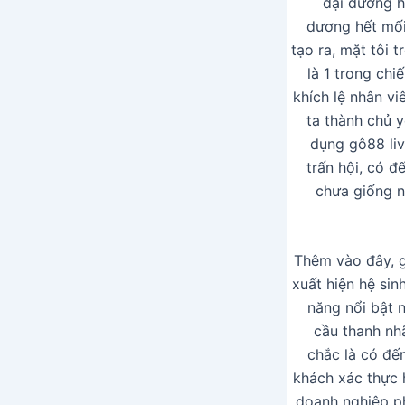
đại dương hế
dương hết mối
tạo ra, mặt tôi 
là 1 trong ch
khích lệ nhân vi
ta thành chủ y
dụng gô88 liv
trấn hội, có đ
chưa giống n
Thêm vào đây, g
xuất hiện hệ sinh
năng nổi bật 
cầu thanh nh
chắc là có đế
khách xác thực 
doanh nghiệp ph