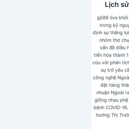
Lịch sử
gô88 live khở
trong kỷ nguy
định sự thắng lợ
nhóm thợ chụp
vấn đề điều h
tiến hóa thành 1
cứu với phân tíc
sự trở yêu c
công nghệ Ngoài
đặt hàng thâ
nhuận Ngoài ra
giống nhau phệ 
bệnh COVID-19, 
hướng Thị Trườ