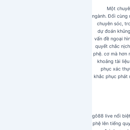
Một chuyên
ngành. Đối cùng 
chuyên sóc, tro
dự đoán khủng 
vấn đề ngoại hìn
quyết chắc nịch
phệ. cơ mà hơn n
khoảng tài liệ
phục xác thự
khắc phục phát 
gô88 live nổi biệ
phệ lên tiếng qu