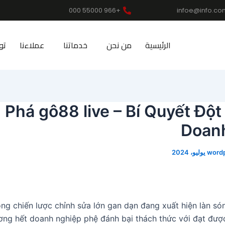
+966 55000 000
infoe@info.co
الرئيسية
من نحن
خدماتنا
عملاءنا
تو
Phá gô88 live – Bí Quyết Độ
Doan
word
rong chiến lược chỉnh sửa lớn gan dạn đang xuất hiện làn són
ơng hết doanh nghiệp phệ đánh bại thách thức với đạt đượ