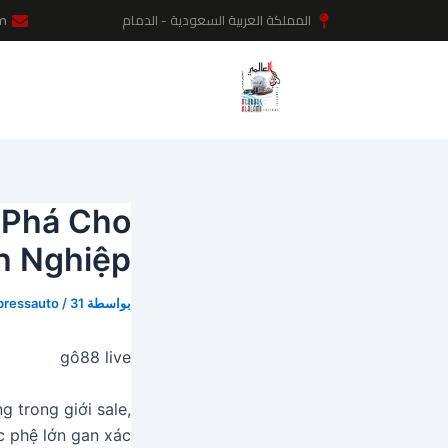
خطي
Post
المملكة العربية السعودية - الدمام
m
لى
navigation
لمحتوى
t Phá Cho
h Nghiệp
بواسطة
31 يوليو، 2024
/
pressauto
gô88 live
g trong giới sale,
c phệ lớn gan xác