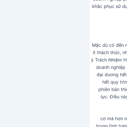
khắc phục sử dụ
Mặc dù có đến n
ít thách thức, 
ý Trách Nhiệm Hữ
doanh nghiệp p
đại dương hết
hết quy trì
phiên bản thi
lực. Điều nà
cơ mà hơn nữ
trong tình tr