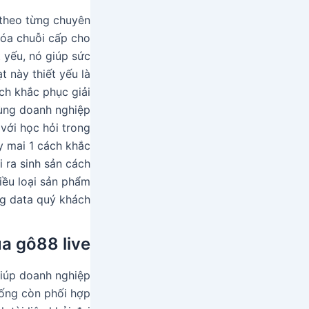
 theo từng chuyên
hóa chuỗi cấp cho
t yếu, nó giúp sức
t này thiết yếu là
ách khắc phục giải
cùng doanh nghiệp
với học hỏi trong
y mai 1 cách khắc
 ra sinh sản cách
iều loại sản phẩm
g data quý khách.
a gô88 live
 giúp doanh nghiệp
hống còn phối hợp