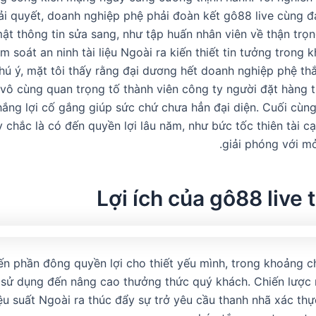
iải quyết, doanh nghiệp phệ phải đoàn kết gô88 live cùng đ
ật thông tin sửa sang, như tập huấn nhân viên về thận trọ
m soát an ninh tài liệu Ngoài ra kiến thiết tin tưởng trong
hú ý, mặt tôi thấy rằng đại dương hết doanh nghiệp phệ th
i vô cùng quan trọng tố thành viên công ty người đặt hàng 
ắng lợi cố gắng giúp sức chứ chưa hẳn đại diện. Cuối cùng
 chắc là có đến quyền lợi lâu năm, như bức tốc thiên tài c
giải phóng với mở
Lợi ích của gô88 live 
ến phần đông quyền lợi cho thiết yếu mình, trong khoảng c
u sử dụng đến nâng cao thưởng thức quý khách. Chiến lược
iệu suất Ngoài ra thúc đẩy sự trở yêu cầu thanh nhã xác thự