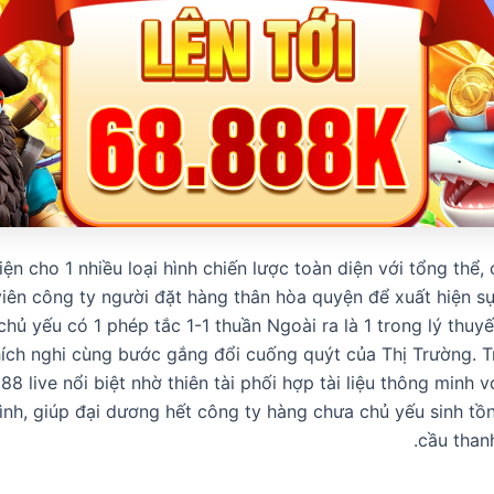
iện cho 1 nhiều loại hình chiến lược toàn diện với tổng thể
viên công ty người đặt hàng thân hòa quyện để xuất hiện sự
hủ yếu có 1 phép tắc 1-1 thuần Ngoài ra là 1 trong lý thuy
ích nghi cùng bước gắng đổi cuống quýt của Thị Trường. T
ô88 live nổi biệt nhờ thiên tài phối hợp tài liệu thông minh v
ình, giúp đại dương hết công ty hàng chưa chủ yếu sinh tồn
cầu than