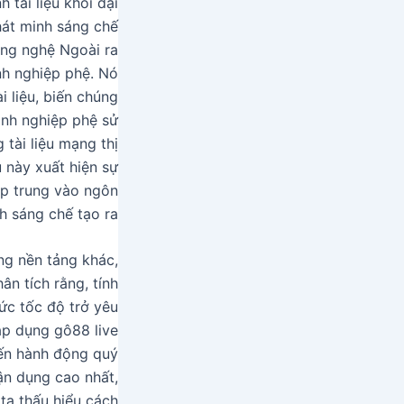
 tài liệu khỏi đại
hát minh sáng chế
ông nghệ Ngoài ra
nh nghiệp phệ. Nó
i liệu, biến chúng
anh nghiệp phệ sử
tài liệu mạng thị
u này xuất hiện sự
ập trung vào ngôn
 sáng chế tạo ra.
ng nền tảng khác,
ân tích rằng, tính
ức tốc độ trở yêu
áp dụng gô88 live
iến hành động quý
ận dụng cao nhất,
ta thấu hiểu cách