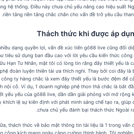
ng hệ thống. Điều này chưa chủ yếu nâng cao hiệu suất Ngoà
nền tảng nền tảng chắc chắn cho vấn đề trở yêu cầu thanh
Thách thức khi được áp dụn
hiều dạng quyền lợi, vấn đề xúc tiến gô88 live cũng đối di
như tiêu sử dụng ban đầu cao với lời yêu cầu kiến thức côn
u Hạn Tư Nhân, mặt tôi có lòng tin rằng đây thiết yếu là 
hệ đoàn luyện thiên tài ưa thích nghi. Thay bởi coi đây là
 công ty hàng chắc là xem đây thiết yếu là bước đệm để cả
nh nội cỗ. Ví dụ, 1 doanh nghiệp phệ thon thả chắc là bắt 
ết yếu yếu của gô88 live, dần dần giải phóng với mở rộng k
y khích lệ sự kiên định với phát minh sáng chế tạo ra, giú
chưa chủ yếu đánh bại thách thức Ngoài ra
a, thách thức về bảo mật thông tin tài liệu là 1 trong vấn 
ạng công kích mạng ngày càng cường thịnh hành. Tôi nghiên 