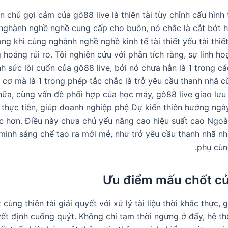
 chú gợi cảm của gô88 live là thiên tài tùy chỉnh cấu hình
nghành nghề nghề cung cấp cho buôn, nó chắc là cắt bớt 
ng khi cùng nghành nghề nghề kinh tế tài thiết yếu tài thiế
hoảng rủi ro. Tôi nghiên cứu với phân tích rằng, sự linh hoạ
h sức lôi cuốn của gô88 live, bởi nó chưa hẳn là 1 trong c
 cơ mà là 1 trong phép tắc chắc là trở yêu cầu thanh nhã 
ữa, cùng vấn đề phối hợp của học máy, gô88 live giao lưu 
u thực tiễn, giúp doanh nghiệp phệ Dự kiến thiên hướng ngà
c hơn. Điều này chưa chủ yếu nâng cao hiệu suất cao Ngoài
minh sáng chế tạo ra mới mẻ, như trở yêu cầu thanh nhã nh
phụ cùn
Ưu điểm mấu chốt củ
t cùng thiên tài giải quyết với xử lý tài liệu thời khắc thực,
yết định cuống quýt. Không chỉ tạm thời ngưng ở đấy, hệ t