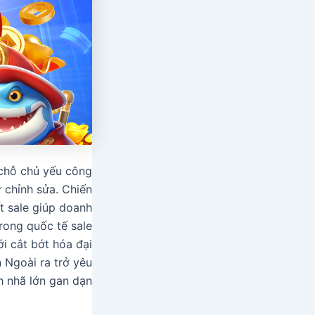
, chỗ chủ yếu công
 chỉnh sửa. Chiến
ết sale giúp doanh
rong quốc tế sale
ới cắt bớt hóa đại
 Ngoài ra trở yêu
h nhã lớn gan dạn.