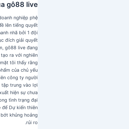
ủa gô88 live
 doanh nghiệp phệ
đề lên tiếng quyết
hanh nhã bởi 1 đội
c đích giải quyết
m, gô88 live đang
 tạo ra với nghiên
mặt tôi thấy rằng
 phẩm của chủ yếu
iên công ty người
 tập trung vào lợi
 xuất hiện sự chưa
ong tình trạng đại
 để Dự kiến thiên
t bớt khủng hoảng
rủi ro.