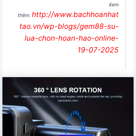
Xem
http://www.bachhoanhat
thêm:
tao.vn/wp-blogs/gem88-su-
lua-chon-hoan-hao-online-
19-07-2025