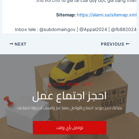
thu với chở tủ gia tài của quý đọc giả dạng thân.
Sitemap:
https://alami.sa/sitemap.xml
Inbox tele : @subdomaingov | @Appal2024 | @fb882024
NEXT
PREVIOUS
احجز موعد لاجتماع
احجز اجتماع عمل
يمكنك حجز موعد اجتماع بالتواصل معنا عبر واتساب لجدولة اجتماعك
تواصل بأي وقت