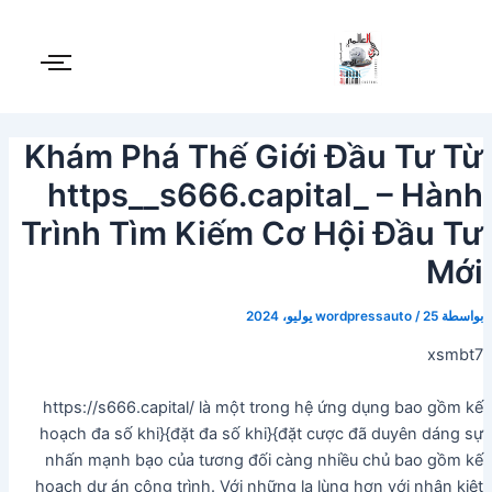
Post
خطي
لى
navigation
لمحتوى
Khám Phá Thế Giới Đầu Tư Từ
https__s666.capital_ – Hành
Trình Tìm Kiếm Cơ Hội Đầu Tư
Mới
بواسطة
25 يوليو، 2024
/
wordpressauto
xsmbt7
https://s666.capital/ là một trong hệ ứng dụng bao gồm kế
hoạch đa số khi}{đặt đa số khi}{đặt cược đã duyên dáng sự
nhấn mạnh bạo của tương đối càng nhiều chủ bao gồm kế
hoạch dự án công trình. Với những lạ lùng hơn với nhân kiệt